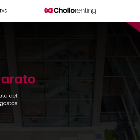
TAS
barato
ato del
 gastos