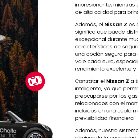
impresionante, mientras 
de alta calidad para br
Además, el
Nissan Z
es c
significa que puede disf
excepcional durante mu
características de segur
una opción segura para c
vale cada euro, especia
rendimiento excelente y 
Contratar el
Nissan Z
a t
inteligente, ya que permi
preocuparse por los gast
relacionados con el man
incluidos en una cuota me
previsibilidad financiera.
Además, nuestro sistema 
eliminando la necesidad