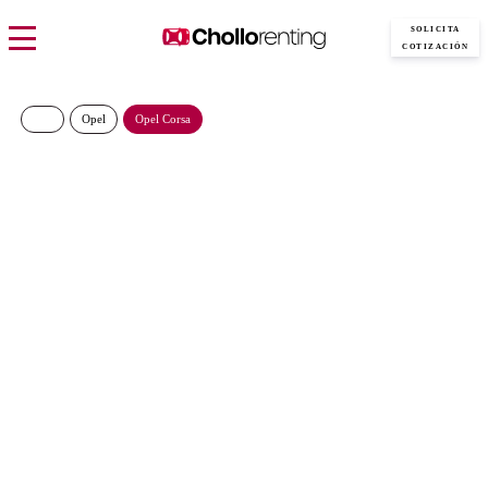
SOLICITA
COTIZACIÓN
Opel
Opel Corsa
Opel Corsa GS 1.2T 74kW
(100CV)
244€/Mes
Desde:
más IVA