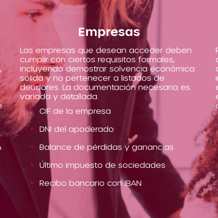
Empresas
Las empresas que desean acceder deben
cumplir con ciertos requisitos formales,
,
incluyendo demostrar solvencia económica
sólida y no pertenecer a listados de
deudores. La documentación necesaria es
variada y detallada.
e
CIF de la empresa
DNI del apoderado
Balance de pérdidas y ganancias
o
Último impuesto de sociedades
Recibo bancario con IBAN