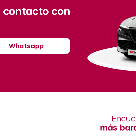
 contacto con
Whatsapp
Encue
más bara