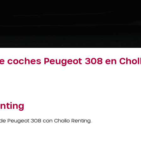
e coches Peugeot 308 en Chol
nting
de Peugeot 308 con Chollo Renting.