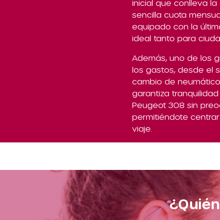
inicial que conlleva l
sencilla cuota mensua
equipado con la últi
ideal tanto para ciud
Además, uno de los g
los gastos, desde el 
cambio de neumáticos,
garantiza tranquilidad
Peugeot 308 sin preo
permitiéndote centrart
viaje.
¿Quién