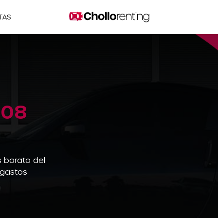
TAS
308
 barato del
 gastos