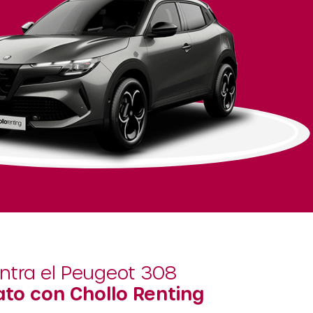
ntra el Peugeot 308
to con Chollo Renting