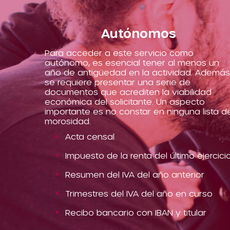
Autónomos
Para acceder a este servicio como
autónomo, es esencial tener al menos un
año de antigüedad en la actividad. Además
se requiere presentar una serie de
documentos que acrediten la viabilidad
económica del solicitante. Un aspecto
importante es no constar en ninguna lista d
morosidad.
Acta censal
Impuesto de la renta del último ejercici
Resumen del IVA del año anterior
Trimestres del IVA del año en curso
Recibo bancario con IBAN y titular