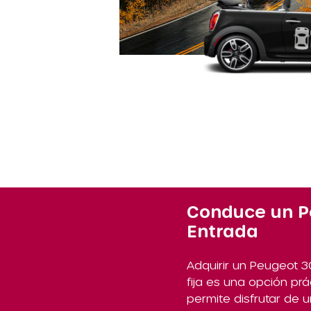
Conduce un P
Entrada
Adquirir un Peugeot 
fija es una opción pr
permite disfrutar de