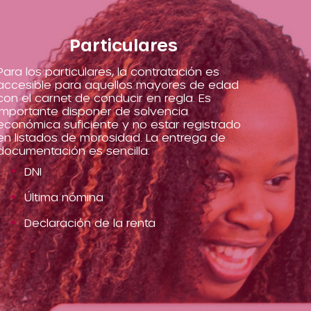
Particulares
Para los particulares, la contratación es
accesible para aquellos mayores de edad
con el carnet de conducir en regla. Es
importante disponer de solvencia
económica suficiente y no estar registrado
en listados de morosidad. La entrega de
documentación es sencilla:
DNI
Última nómina
Declaración de la renta