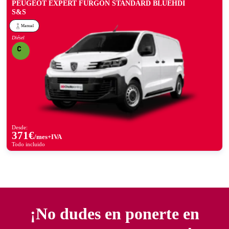
PEUGEOT EXPERT FURGÓN STANDARD BLUEHDI
S&S
Manual
Diésel
Desde:
371
€
/mes+IVA
Todo incluido
¡No dudes en ponerte en