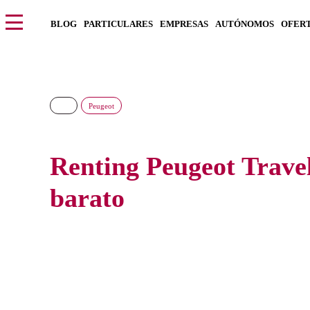
BLOG
PARTICULARES
EMPRESAS
AUTÓNOMOS
OFER
Peugeot
Renting Peugeot Travel
barato
Consigue el nuevo Peugeot Traveller al precio más barato d
pagar entradas y con todos los gastos incluidos