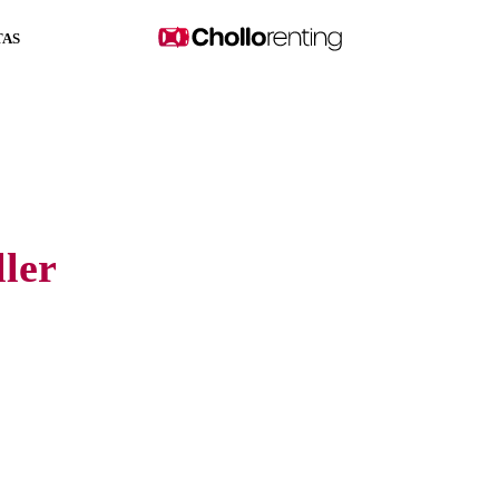
TAS
ler
el mercado, sin