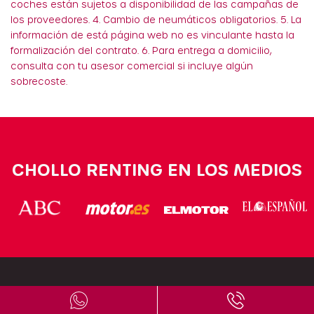
coches están sujetos a disponibilidad de las campañas de
los proveedores. 4. Cambio de neumáticos obligatorios. 5. La
información de está página web no es vinculante hasta la
formalización del contrato. 6. Para entrega a domicilio,
consulta con tu asesor comercial si incluye algún
sobrecoste.
CHOLLO RENTING EN LOS MEDIOS
¿Alguna duda?