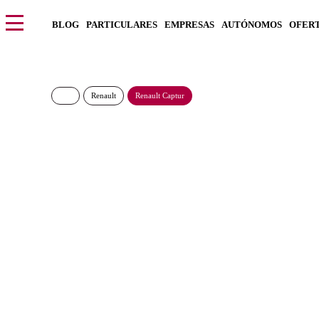
BLOG
PARTICULARES
EMPRESAS
AUTÓNOMOS
OFER
Renault
Renault Captur
Renault Captur Evol
270€/Mes
Desde:
más IVA