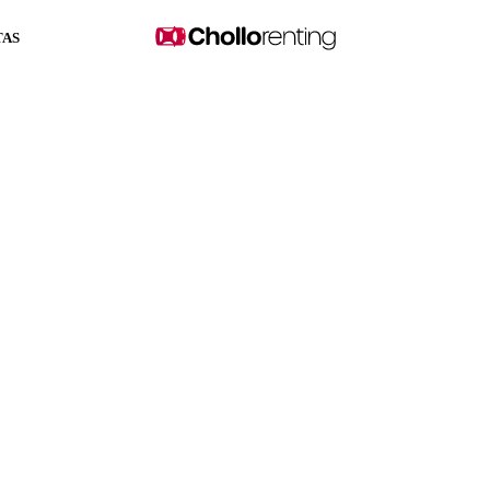
TAS
ution TCE 140cv DCE