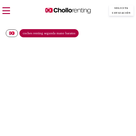
SOLICITA
COTIZACIÓN
coches renting segunda mano baratos
Renault Kangoo Furgón e-
Tech L1 Start ev45
€/Mes
Desde:
más IVA