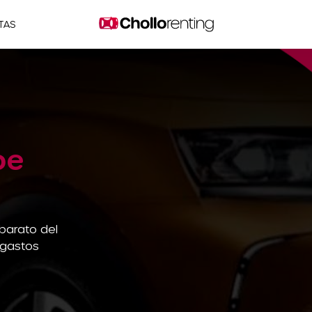
TAS
oe
barato del
 gastos