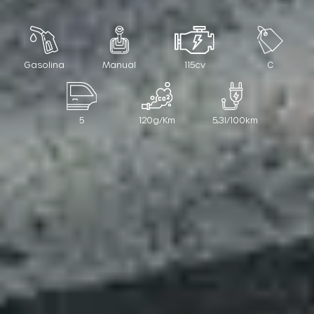
Gasolina
Manual
115cv
C
5
120g/Km
5,3l/100km