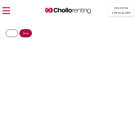
SOLICITA
COTIZACIÓN
Seat
Seat León 1.5 TSI (150CV)
FR Special Edition
300€/Mes
Desde:
más IVA