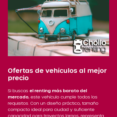
Ofertas de vehículos al mejor
precio
Si buscas
el renting más barato del
mercado
, este vehículo cumple todos los
requisitos. Con un diseño práctico, tamaño
compacto ideal para ciudad y suficiente
capacidad para trayectos largos, representa