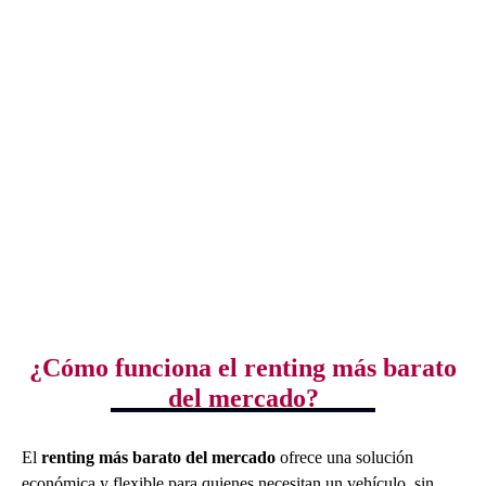
Nuestros coches de segunda mano proporcionan una
experiencia de conducción sin estrés, con todos los servicios
incluidos, desde el mantenimiento hasta la asistencia en
carretera. Esto asegura que no tengas que preocuparte por
nada más que disfrutar del trayecto, con la certeza de que
estás cubierto en cualquier situación que pueda surgir.
¿Cómo funciona el renting más barato
del mercado?
El
renting más barato del mercado
ofrece una solución
económica y flexible para quienes necesitan un vehículo, sin