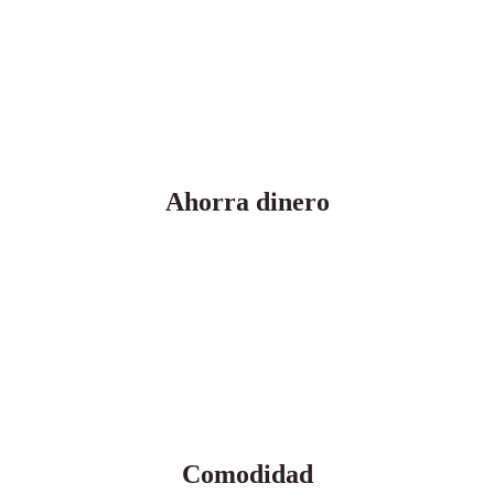
El vehículo que buscas de Segunda
Mano en Valencia a un precio
exclusivo
Ahorra dinero
Con nuestros coches de segunda mano, podrás disfrutar de
un transporte fiable a un coste mucho menor. Las tarifas están
ajustadas para ofrecer una opción económica sin sacrificar la
calidad, lo que permite gestionar mejor tu presupuesto
mensual y destinar esos recursos a otros aspectos importantes
de tu vida.
Comodidad