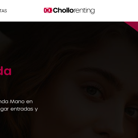
TAS
da
unda Mano en
agar entradas y