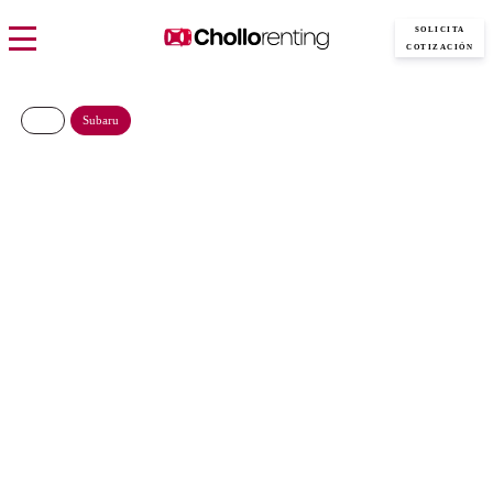
SOLICITA
COTIZACIÓN
Subaru
Subaru Forester 2.0i Hybrid
Field CVT
594€/Mes
Desde:
más IVA