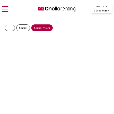
SOLICITA
COTIZACIÓN
Suzuki
Suzuki Vitara
SUZUKI Vitara S2 110CV
MHEV II
311€/Mes
Desde:
más IVA