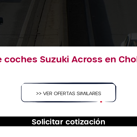
e coches Suzuki Across en Chol
>> VER OFERTAS SIMILARES
Solicitar cotización