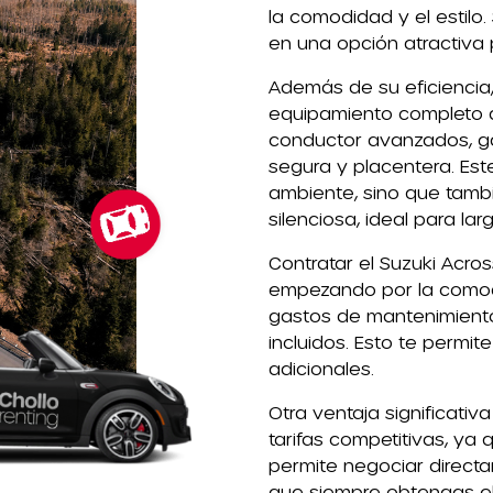
la comodidad y el estilo
en una opción atractiva 
Además de su eficiencia,
equipamiento completo q
conductor avanzados, g
segura y placentera. Es
ambiente, sino que tamb
silenciosa, ideal para la
Contratar el Suzuki Acro
empezando por la comodi
gastos de mantenimiento,
incluidos. Esto te permit
adicionales.
Otra ventaja significati
tarifas competitivas, ya
permite negociar direct
que siempre obtengas e