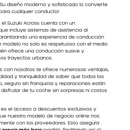
. Su diseño moderno y sofisticado lo convierte
para cualquier conductor.
 el Suzuki Across cuenta con un
ue incluye sistemas de asistencia al
arantizando una experiencia de conducción
te modelo no solo es respetuoso con el medio
ién ofrece una conducción suave y
rgos trayectos urbanos.
ss con nosotros te ofrece numerosas ventajas,
dad y tranquilidad de saber que todos los
 seguro sin franquicia y reparaciones están
e disfrutar de tu coche sin sorpresas ni costos
va es el acceso a descuentos exclusivos y
 que nuestro modelo de negocio online nos
amente con los proveedores. Esto asegura
l
precio más bajo
posible, facilitando así el