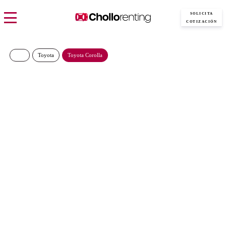
SOLICITA
COTIZACIÓN
Toyota
Toyota Corolla
TOYOTA COROLLA 140H
e-CVT Active Plus
€/Mes
Desde:
más IVA