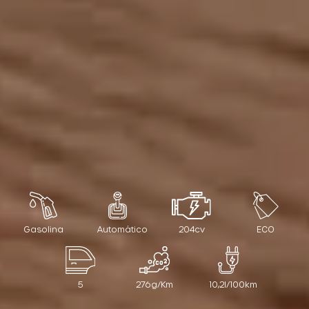
Gasolina
Automático
204cv
ECO
5
276g/Km
10,2l/100km