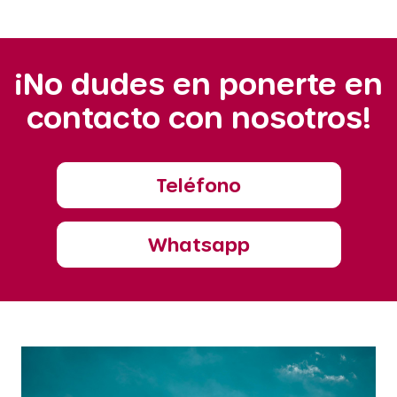
¡No dudes en ponerte en
contacto con nosotros!
Teléfono
Whatsapp