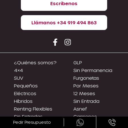
Escríbenos
Llámanos +34 919 494 863
¿Quiénes somos?
GLP
4×4
Sin Permanencia
SUV
Furgonetas
Pequeños
Por Meses
Eléctricos
12 Meses
Híbridos
Sin Entrada
Renting Flexibles
Asnef
Sin Entradas
Camiones
Pedir Presupuesto
Segunda Mano
Todoterrenos