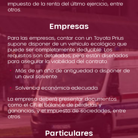
impuesto de la renta del último ejercicio, entre
otros.
Empresas
Para las empresas, contar con un Toyota Prius
supone disponer de un vehículo ecológico que
puede ser completamente deducible. Los
requisitos son detallados, pero están diseñados
para asegurar la viabilidad del contrato.
Más de un año de antigüedad o disponer de
un aval solvente.
Solvencia económica adecuada.
La empresa deberá presentar documentos
como el CIF, el balance de pérdidas y
ganancias, y el impuesto de sociedades, entre
otros.
Particulares