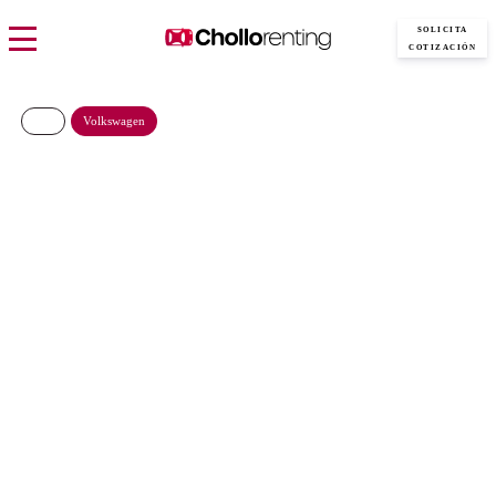
SOLICITA
COTIZACIÓN
Volkswagen
VOLKSWAGEN T-CROSS
MÁS 1.0TSI 85KW 115CV
347€/Mes
Desde:
más IVA