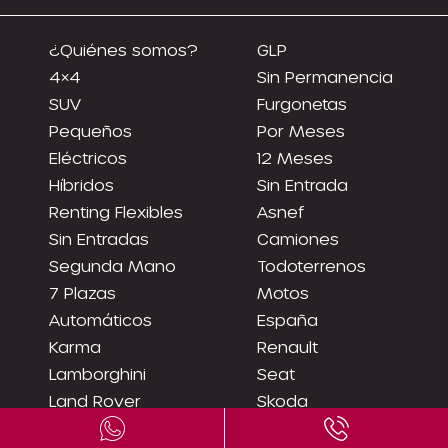
¿Quiénes somos?
GLP
4×4
Sin Permanencia
SUV
Furgonetas
Pequeños
Por Meses
Eléctricos
12 Meses
Híbridos
Sin Entrada
Renting Flexibles
Asnef
Sin Entradas
Camiones
Segunda Mano
Todoterrenos
7 Plazas
Motos
Automáticos
España
Karma
Renault
Lamborghini
Seat
Land Rover
Skoda
Levc
Smart