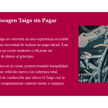
swagen Taigo sin Pagar
o se convierte en una experiencia accesible
in necesidad de realizar un pago inicial. Esta
 a un coche moderno y eficiente sin
e dinero al principio.
stos en su cuota, proporcionando tranquilidad
 un vehículo nuevo con cobertura total.
tad de conducción que ofrece el Taigo con la
 completamente cubierto frente a cualquier