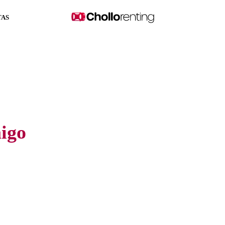
TAS
igo
del mercado, sin