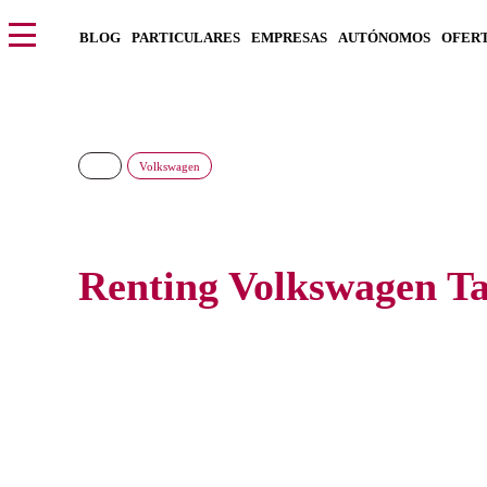
BLOG
PARTICULARES
EMPRESAS
AUTÓNOMOS
OFER
Volkswagen
Renting Volkswagen Ta
Consigue el nuevo Volkswagen Taigo al precio más barato 
pagar entradas y con todos los gastos incluidos