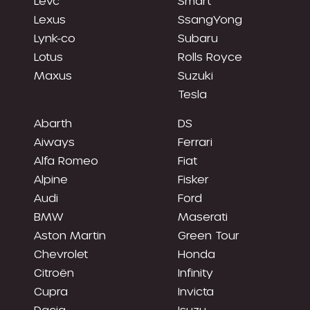
Levc
Smart
Lexus
SsangYong
Lynk-co
Subaru
Lotus
Rolls Royce
Maxus
Suzuki
Tesla
Abarth
DS
Aiways
Ferrari
Alfa Romeo
Fiat
Alpine
Fisker
Audi
Ford
BMW
Maserati
Aston Martin
Green Tour
Chevrolet
Honda
Citroën
Infinity
Cupra
Invicta
Dacia
Isuzu