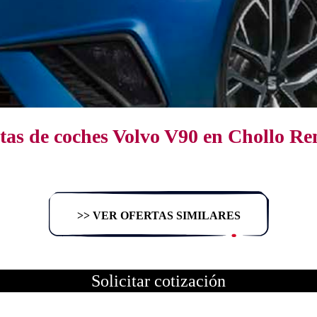
tas de coches Volvo V90 en Chollo Re
>> VER OFERTAS SIMILARES
Solicitar cotización