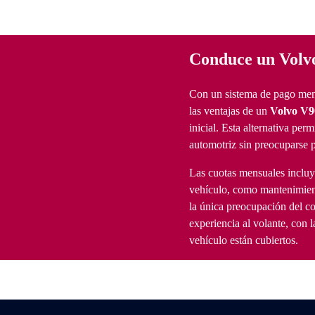
Conduce un Volv
Con un sistema de pago mens
las ventajas de un
Volvo V9
inicial. Esta alternativa per
automotriz sin preocuparse p
Las cuotas mensuales incluye
vehículo, como mantenimient
la única preocupación del co
experiencia al volante, con 
vehículo están cubiertos.