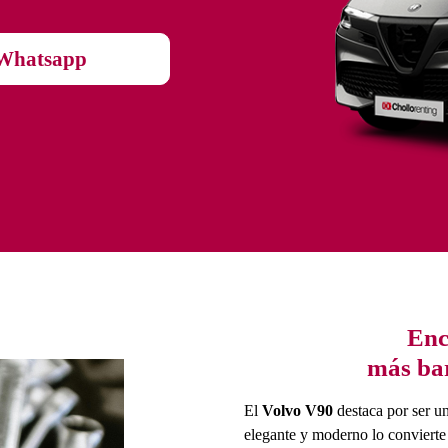
Whatsapp
Enc
más bar
El
Volvo V90
destaca por ser u
elegante y moderno lo convierte