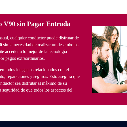
o V90 sin Pagar Entrada
ual, cualquier conductor puede disfrutar de
0
sin la necesidad de realizar un desembolso
mite acceder a lo mejor de la tecnología
or pagos extraordinarios.
n todos los gastos relacionados con el
o, reparaciones y seguros. Esto asegura que
nductor sea disfrutar al máximo de su
la seguridad de que todos los aspectos del