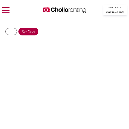
SOLICITA
COTIZACIÓN
Xev Yoyo
XEV YOYO V22.5 Sport
€/Mes
Desde:
más IVA