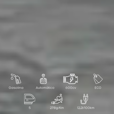
Gasolina
Automático
600cv
ECO
5
278g/Km
12,2l/100km