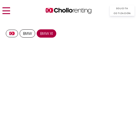
SOLICITA
COTIZACIÓN
BMW
BMW X1
BMW X1 sDrive20d
476€/Mes
Desde:
más IVA