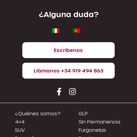
¿Alguna duda?
Escríbenos
Llámanos +34 919 494 863
¿Quiénes somos?
GLP
4×4
Sin Permanencia
SUV
Furgonetas