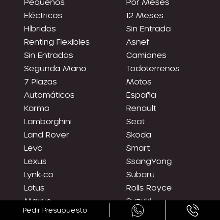
Pequeños
Por Meses
Eléctricos
12 Meses
Híbridos
Sin Entrada
Renting Flexibles
Asnef
Sin Entradas
Camiones
Segunda Mano
Todoterrenos
7 Plazas
Motos
Automáticos
España
Karma
Renault
Lamborghini
Seat
Land Rover
Skoda
Levc
Smart
Lexus
SsangYong
Lynk-co
Subaru
Lotus
Rolls Royce
Maxus
Suzuki
Pedir Presupuesto
Tesla