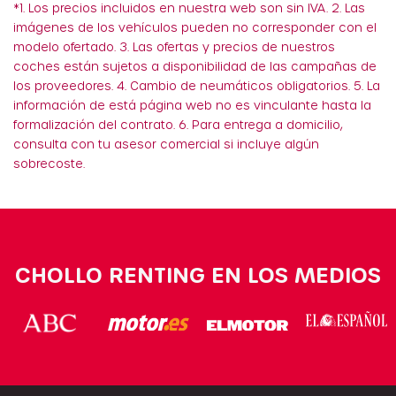
*1. Los precios incluidos en nuestra web son sin IVA. 2. Las
imágenes de los vehículos pueden no corresponder con el
modelo ofertado. 3. Las ofertas y precios de nuestros
coches están sujetos a disponibilidad de las campañas de
los proveedores. 4. Cambio de neumáticos obligatorios. 5. La
información de está página web no es vinculante hasta la
formalización del contrato. 6. Para entrega a domicilio,
consulta con tu asesor comercial si incluye algún
sobrecoste.
CHOLLO RENTING EN LOS MEDIOS