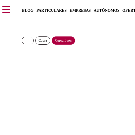
BLOG
PARTICULARES
EMPRESAS
AUTÓNOMOS
OFER
Cupra
Cupra León
Cupra Leon 1.5 PHE
325€/Mes
Desde:
más IVA