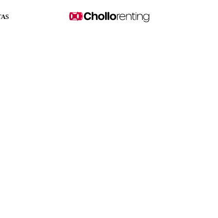
TAS
V 204C