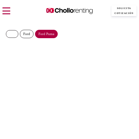
SOLICITA
COTIZACIÓN
Ford
Ford Puma
FORD Puma Titanium
Ecoboost MHEV 125CV
291€/Mes
Desde:
más IVA