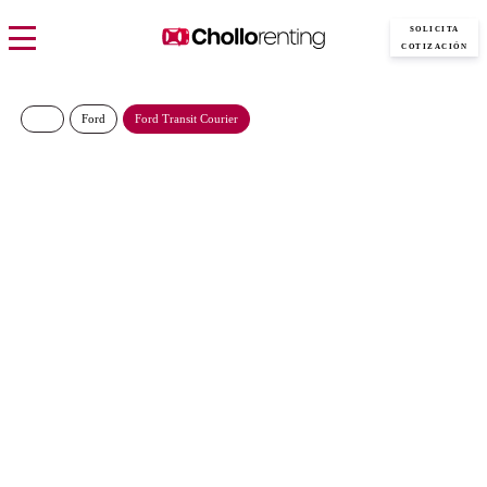
SOLICITA
COTIZACIÓN
Ford
Ford Transit Courier
Ford Transit Courier Kombi
Trend N1 1.5 EcoBlue
309€/Mes
Desde:
más IVA