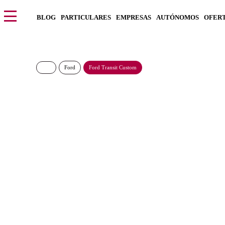
BLOG
PARTICULARES
EMPRESAS
AUTÓNOMOS
OFER
Ford
Ford Transit Custom
Ford Transit Custom 
428€/Mes
Desde:
más IVA