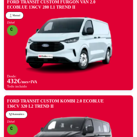
FORD TRANSIT CUSTOM FURGON VAN 2.0
ECOBLUE 136CV 280 L1 TREND II
Manual
Diésel
Desde:
432
€
/mes+IVA
Todo incluido
FORD TRANSIT CUSTOM KOMBI 2.0 ECOBLUE
136CV 320 L2 TREND II
Automático
Diésel