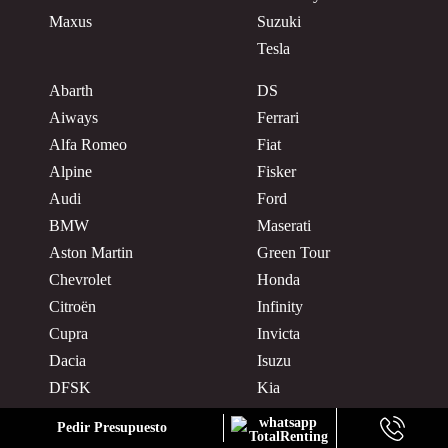
Maxus
Suzuki
Tesla
Abarth
DS
Aiways
Ferrari
Alfa Romeo
Fiat
Alpine
Fisker
Audi
Ford
BMW
Maserati
Aston Martin
Green Tour
Chevrolet
Honda
Citroën
Infinity
Cupra
Invicta
Dacia
Isuzu
DFSK
Kia
Mazda
Hyundai
Pedir Presupuesto
Mercedes
Daimler Truck