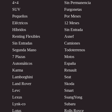
4×4
Sin Permanencia
SUV
Furgonetas
Pequeños
Por Meses
Eléctricos
12 Meses
Híbridos
Sin Entrada
Renting Flexibles
Asnef
Sin Entradas
Camiones
Segunda Mano
Todoterrenos
7 Plazas
Motos
Automáticos
España
Karma
Renault
Lamborghini
Seat
Land Rover
Skoda
Levc
Smart
Lexus
SsangYong
Lynk-co
Subaru
Lotus
Rolls Royce