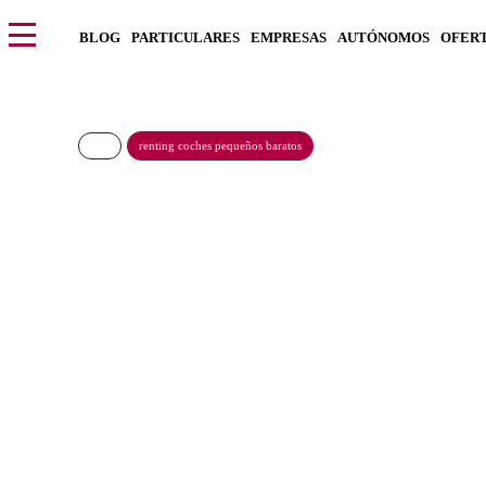
BLOG
PARTICULARES
EMPRESAS
AUTÓNOMOS
OFER
renting coches pequeños baratos
LANCIA YPSILON 
351€/Mes
Desde:
más IVA