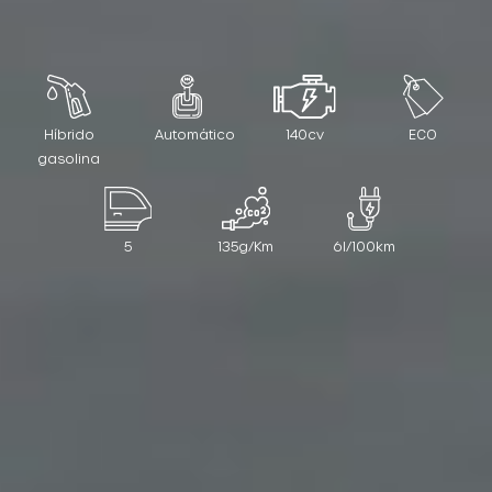
Híbrido
Automático
140cv
ECO
gasolina
5
135g/Km
6l/100km