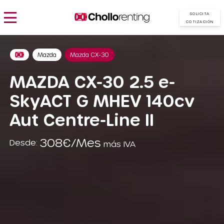
SOLICITA
COTIZACIÓN
Mazda
Mazda CX-30
MAZDA CX-30 2.5 e-
SkyACT G MHEV 140cv
Aut Centre-Line II
308€/Mes
Desde:
más IVA