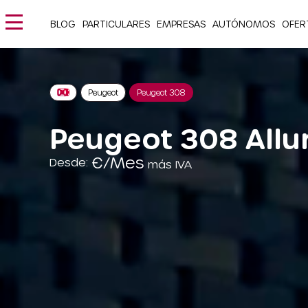
BLOG
PARTICULARES
EMPRESAS
AUTÓNOMOS
OFER
Peugeot
Peugeot 308
Peugeot 308 Allu
€/Mes
Desde:
más IVA