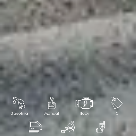
Gasolina
Manual
116cv
C