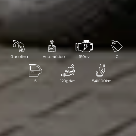
Gasolina
Automático
150cv
C
5
123g/Km
5,4l/100km