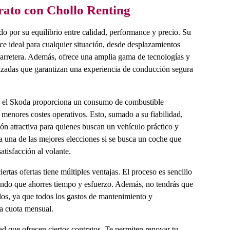
ato con Chollo Renting
o por su equilibrio entre calidad, performance y precio. Su
 ideal para cualquier situación, desde desplazamientos
 carretera. Además, ofrece una amplia gama de tecnologías y
anzadas que garantizan una experiencia de conducción segura
a, el Skoda proporciona un consumo de combustible
 menores costes operativos. Esto, sumado a su fiabilidad,
ón atractiva para quienes buscan un vehículo práctico y
 una de las mejores elecciones si se busca un coche que
atisfacción al volante.
ertas ofertas tiene múltiples ventajas. El proceso es sencillo
endo que ahorres tiempo y esfuerzo. Además, no tendrás que
dos, ya que todos los gastos de mantenimiento y
la cuota mensual.
dad que ofrecen ciertos contratos. Te permiten renovar tu