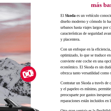
más bar
El
Skoda
es un vehículo conocid
diseño moderno y cómodo lo hace
urbanos hasta viajes largos por
características de seguridad av
y placentera.
Con un enfoque en la eficienci
optimizado, lo que se traduce en
convierte este coche en una opci
económico. El Skoda es sin duda
ofrezca tanto versatilidad como s
Contratar un Skoda a través de ci
y el papeleo es mínimo, permiti
preocuparte por gastos inespera
reparaciones están incluidos en 
Otra gran ventaja es la flexibili