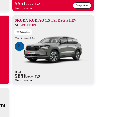
555
€
/mes+IVA
Entrega rápida
Todo incluido
SKODA KODIAQ 1.5 TSI DSG PHEV
SELECTION
Automático
Híbrido enchufable
Desde:
589
€
/mes+IVA
Todo incluido