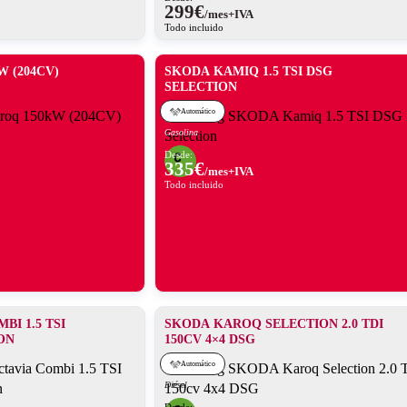
299
€
/mes+IVA
Todo incluido
 (204CV)
SKODA KAMIQ 1.5 TSI DSG
SELECTION
Automático
Gasolina
Desde:
335
€
/mes+IVA
Todo incluido
I 1.5 TSI
SKODA KAROQ SELECTION 2.0 TDI
ON
150CV 4×4 DSG
Automático
Diésel
Desde: