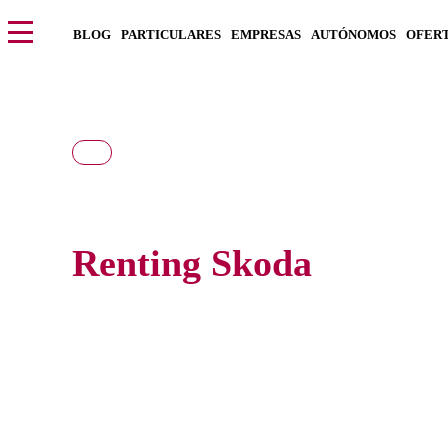
BLOG
PARTICULARES
EMPRESAS
AUTÓNOMOS
OFER
Renting Skoda
Consigue el nuevo Skoda al precio más barato del mercado,
y con todos los gastos incluidos