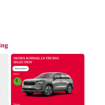
ing
SKODA KODIAQ 2.0 TDI DSG
SELECTION
Automático
Diésel
Desde: