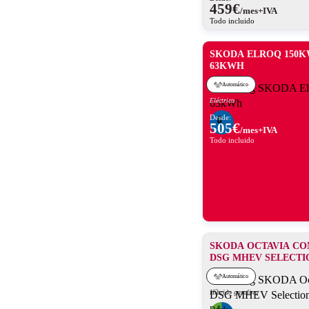
459
€
/mes+IVA
Todo incluido
SKODA ELROQ 150KW
63KWH
Automático
Eléctrico
Desde:
505
€
/mes+IVA
Todo incluido
SKODA OCTAVIA COMB
DSG MHEV SELECTI
Automático
Híbrido gasolina
Desde: