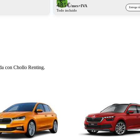
485
€
/mes+IVA
Entrega r
Todo incluido
 con Chollo Renting.