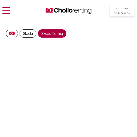
SOLICITA
COTIZACIÓN
Skoda
Skoda Kamiq
SKODA Kamiq 1.5 TSI
DSG Selection
335€/Mes
Desde:
más IVA