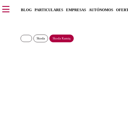
BLOG
PARTICULARES
EMPRESAS
AUTÓNOMOS
OFER
Skoda
Skoda Kamiq
Skoda Kamiq Sele
231€/Mes
Desde:
más IVA