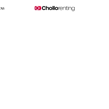
TAS
ction 1.0 TSI 95cv Ma