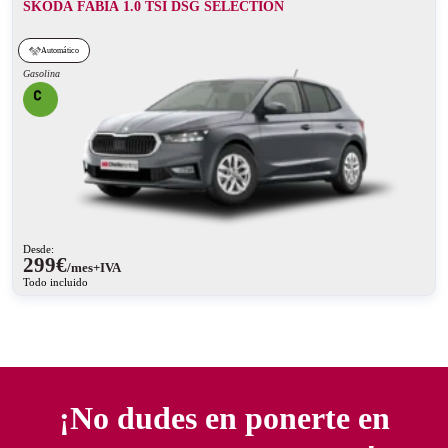
SKODA FABIA 1.0 TSI DSG SELECTION
Automático
Gasolina
Desde:
299
€
/mes+IVA
Todo incluido
¡No dudes en ponerte en