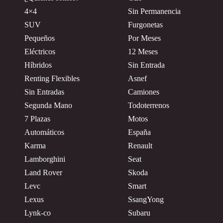
4×4
Sin Permanencia
SUV
Furgonetas
Pequeños
Por Meses
Eléctricos
12 Meses
Híbridos
Sin Entrada
Renting Flexibles
Asnef
Sin Entradas
Camiones
Segunda Mano
Todoterrenos
7 Plazas
Motos
Automáticos
España
Karma
Renault
Lamborghini
Seat
Land Rover
Skoda
Levc
Smart
Lexus
SsangYong
Lynk-co
Subaru