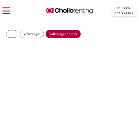
SOLICITA
COTIZACIÓN
Volkswagen
Volkswagen Crafter
Volkswagen Crafter 35
Furgón BL TA L4H3 2.0 TDI
103kW (140CV) –
ISOTERMO
879€/Mes
Desde:
más IVA