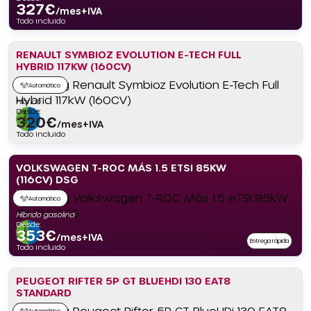
327
€
/mes+IVA
Todo incluido
RENAULT SYMBIOZ EVOLUTION E-TECH FULL
HYBRID 117KW (160CV)
Automático
Híbrido
Desde:
320
€
/mes+IVA
Todo incluido
VOLKSWAGEN T-ROC MÁS 1.5 ETSI 85KW
(116CV) DSG
Automático
Híbrido gasolina
Desde:
353
€
/mes+IVA
Entrega rápida
Todo incluido
PEUGEOT RIFTER 5P GT BLUEHDI 130 EAT8
STANDARD
Automático