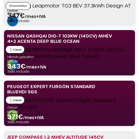
Automático
Desde:
Eléctrico
347
€
/mes+IVA
Todo incluido
NISSAN QASHQAI DIG-T 103KW (140CV) MHEV
4×2 ACENTA DEEP BLUE OCEAN
Manual
Híbrido gasolina
Desde:
343
€
/mes+IVA
Todo incluido
PEUGEOT EXPERT FURGÓN STANDARD
BLUEHDI S&S
Manual
Diésel
Desde:
371
€
/mes+IVA
Todo incluido
JEEP COMPASS 1.2 MHEV ALTITUDE 145CV