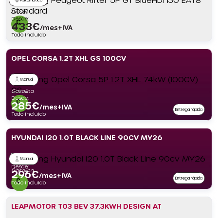
Diésel
Desde:
433
€
/mes+IVA
Todo incluido
OPEL CORSA 1.2T XHL GS 100CV
Manual
Gasolina
Desde:
285
€
/mes+IVA
Entrega rápida
Todo incluido
HYUNDAI I20 1.0T BLACK LINE 90CV MY26
Manual
Desde:
Gasolina
296
€
/mes+IVA
Entrega rápida
Todo incluido
LEAPMOTOR T03 BEV 37.3KWH DESIGN AT