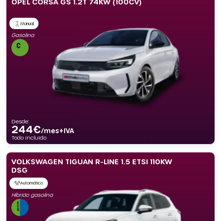
OPEL CORSA GS 1.2T 74KW (100CV)
Manual
Gasolina
Desde:
244
€
/mes+IVA
Todo incluido
VOLKSWAGEN TIGUAN R-LINE 1.5 ETSI 110KW
DSG
Automático
Híbrido gasolina