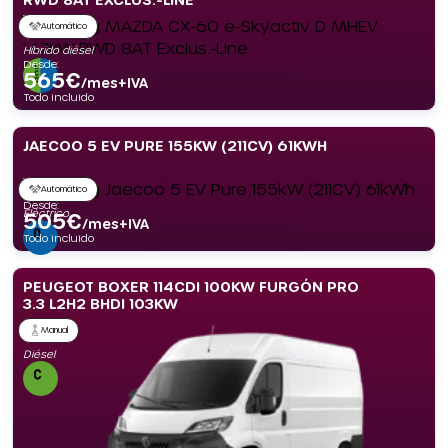
Automático
Híbrido diésel
Desde:
565
€
/mes+IVA
Todo incluido
JAECOO 5 EV PURE 155KW (211CV) 61KWH
Automático
Desde:
Eléctrico
505
€
/mes+IVA
Todo incluido
PEUGEOT BOXER 114CDI 100KW FURGÓN PRO
3.3 L2H2 BHDI 103KW
Manual
Diésel