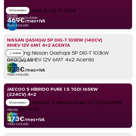
Automático
Desde:
Híbrido enchufable
469
€
/mes+IVA
Todo incluido
NISSAN QASHQAI 5P DIG-T 103KW (140CV)
MHEV 12V 6MT 4×2 ACENTA
Manual
Híbrido gasolina
Desde:
323
€
/mes+IVA
Todo incluido
JAECOO 5 HÍBRIDO PURE 1.5 TGDI 165KW
(224CV) 4×2
Automático
Híbrido
Desde:
373
€
/mes+IVA
Todo incluido