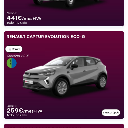
Desde:
441
€
/mes+IVA
Todo incluido
RENAULT CAPTUR EVOLUTION ECO-G
Manual
Gasolina + GLP
Desde:
259
€
/mes+IVA
Entrega rápida
Todo incluido