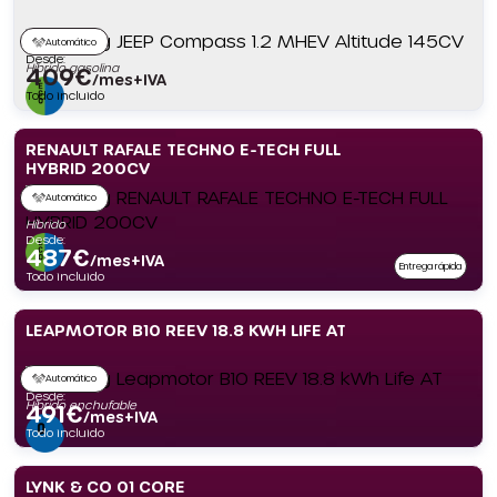
Automático
Desde:
Híbrido gasolina
409
€
/mes+IVA
Todo incluido
RENAULT RAFALE TECHNO E-TECH FULL
HYBRID 200CV
Automático
Híbrido
Desde:
487
€
/mes+IVA
Entrega rápida
Todo incluido
LEAPMOTOR B10 REEV 18.8 KWH LIFE AT
Automático
Desde:
Híbrido enchufable
491
€
/mes+IVA
Todo incluido
LYNK & CO 01 CORE