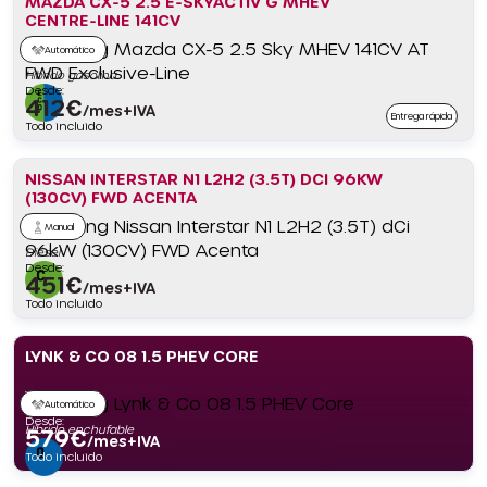
MAZDA CX-5 2.5 E-SKYACTIV G MHEV
CENTRE-LINE 141CV
Automático
Híbrido gasolina
Desde:
412
€
/mes+IVA
Entrega rápida
Todo incluido
NISSAN INTERSTAR N1 L2H2 (3.5T) DCI 96KW
(130CV) FWD ACENTA
Manual
Diésel
Desde:
451
€
/mes+IVA
Todo incluido
LYNK & CO 08 1.5 PHEV CORE
Automático
Desde:
Híbrido enchufable
579
€
/mes+IVA
Todo incluido