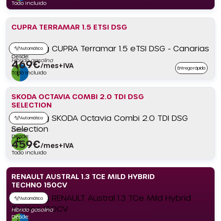
Todo incluido
CUPRA TERRAMAR 1.5 ETSI DSG
Automático
Desde:
Híbrido gasolina
469
€
/mes+IVA
Entrega rápida
Todo incluido
SKODA OCTAVIA COMBI 2.0 TDI DSG
SELECTION
Automático
Diésel
Desde:
459
€
/mes+IVA
Todo incluido
RENAULT AUSTRAL 1.3 TCE MILD HYBRID
TECHNO 150CV
Automático
Híbrido gasolina
Desde: