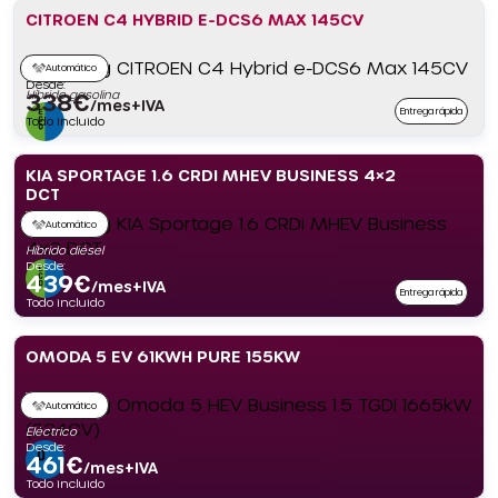
CITROEN C4 HYBRID E-DCS6 MAX 145CV
Automático
Desde:
Híbrido gasolina
338
€
/mes+IVA
Entrega rápida
Todo incluido
KIA SPORTAGE 1.6 CRDI MHEV BUSINESS 4×2
DCT
Automático
Híbrido diésel
Desde:
439
€
/mes+IVA
Entrega rápida
Todo incluido
OMODA 5 EV 61KWH PURE 155KW
Automático
Eléctrico
Desde:
461
€
/mes+IVA
Todo incluido