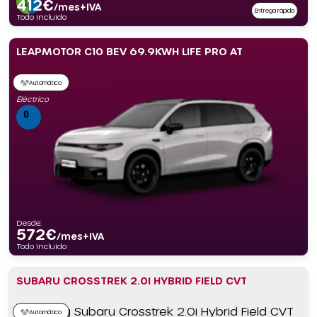
412
€
/mes+IVA
Entrega rápida
Todo incluido
LEAPMOTOR C10 BEV 69.9KWH LIFE PRO AT
Automático
Eléctrico
Desde:
572
€
/mes+IVA
Todo incluido
SUBARU CROSSTREK 2.0I HYBRID FIELD CVT
Automático