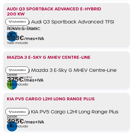
AUDI Q3 SPORTBACK ADVANCED E-HYBRID
200 KW
Automático
Híbrido enchufable
Desde:
583
€
/mes+IVA
Todo incluido
MAZDA 3 E-SKY G MHEV CENTRE-LINE
Automático
Desde:
Híbrido gasolina
375
€
/mes+IVA
Todo incluido
KIA PV5 CARGO L2H1 LONG RANGE PLUS
Automático
Desde:
Eléctrico
495
€
/mes+IVA
Todo incluido