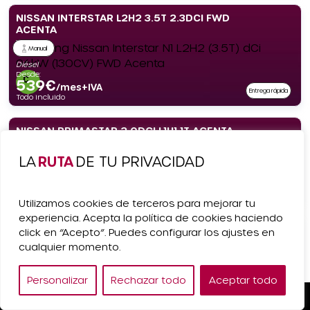
NISSAN INTERSTAR L2H2 3.5T 2.3DCI FWD
ACENTA
Manual
Diésel
Desde:
539
€
/mes+IVA
Entrega rápida
Todo incluido
NISSAN PRIMASTAR 2.0DCI L1H1 1T ACENTA
LA
RUTA
DE TU PRIVACIDAD
Manual
Desde:
Diésel
489
€
/mes+IVA
Entrega rápida
Todo incluido
Utilizamos cookies de terceros para mejorar tu
experiencia. Acepta la política de cookies haciendo
SKODA ELROQ 150KW (204CV) 63KWH
click en “Acepto”. Puedes configurar los ajustes en
cualquier momento.
Automático
Desde:
Eléctrico
505
€
Personalizar
Rechazar todo
Aceptar todo
/mes+IVA
Todo incluido
Pedir Presupuesto