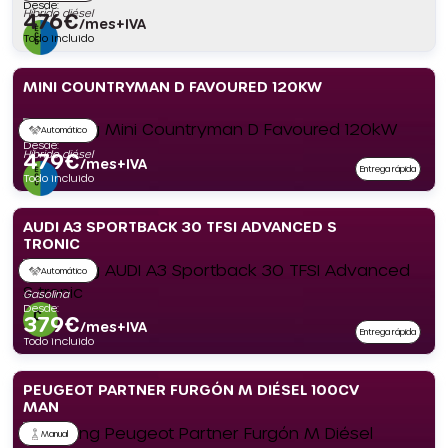
Desde:
Híbrido diésel
476
€
/mes+IVA
Todo incluido
MINI COUNTRYMAN D FAVOURED 120KW
Automático
Desde:
Híbrido diésel
479
€
/mes+IVA
Entrega rápida
Todo incluido
AUDI A3 SPORTBACK 30 TFSI ADVANCED S
TRONIC
Automático
Gasolina
Desde:
379
€
/mes+IVA
Entrega rápida
Todo incluido
PEUGEOT PARTNER FURGÓN M DIÉSEL 100CV
MAN
Manual