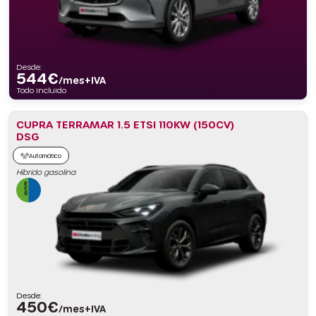
Desde:
544
€
/mes+IVA
Todo incluido
CUPRA TERRAMAR 1.5 ETSI 110KW (150CV)
DSG
Automático
Híbrido gasolina
Desde:
450
€
/mes+IVA