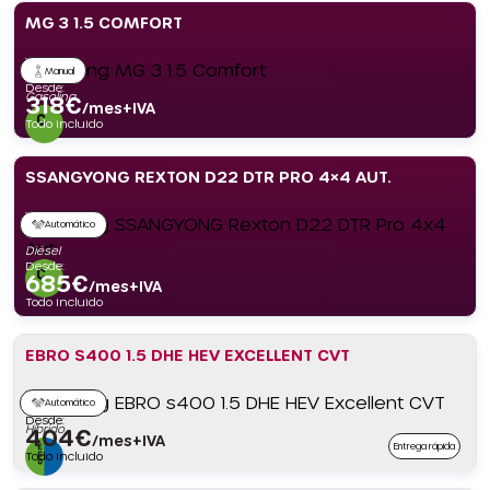
MG 3 1.5 COMFORT
Manual
Desde:
Gasolina
318
€
/mes+IVA
Todo incluido
SSANGYONG REXTON D22 DTR PRO 4×4 AUT.
Automático
Diésel
Desde:
685
€
/mes+IVA
Todo incluido
EBRO S400 1.5 DHE HEV EXCELLENT CVT
Automático
Desde:
Híbrido
404
€
/mes+IVA
Entrega rápida
Todo incluido