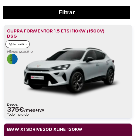
Filtrar
CUPRA FORMENTOR 1.5 ETSI 110KW (150CV)
DSG
Automático
Híbrido gasolina
Desde:
375
€
/mes+IVA
Todo incluido
BMW X1 SDRIVE20D XLINE 120KW