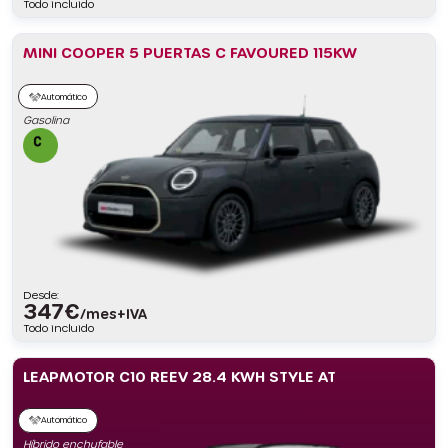
Todo incluido
MINI COOPER 5 PUERTAS C FAVOURED 115KW
Automático
Gasolina
Desde:
347
€
/mes+IVA
Todo incluido
LEAPMOTOR C10 REEV 28.4 KWH STYLE AT
Automático
Híbrido enchufable