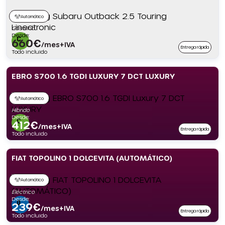
Automático
Gasolina
Desde:
660
€
/mes+IVA
Entrega rápida
Todo incluido
EBRO S700 1.6 TGDI LUXURY 7 DCT LUXURY
Automático
Híbrido
Desde:
412
€
/mes+IVA
Entrega rápida
Todo incluido
FIAT TOPOLINO 1 DOLCEVITA (AUTOMÁTICO)
Automático
Eléctrico
Desde:
239
€
/mes+IVA
Entrega rápida
Todo incluido