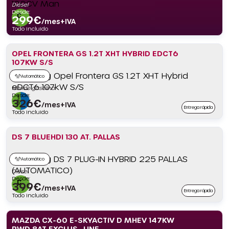
Diésel
Desde:
299
€
/mes+IVA
Todo incluido
OPEL FRONTERA GS 1.2T XHT HYBRID EDCT6
107KW S/S
Automático
Híbrido gasolina
Desde:
326
€
/mes+IVA
Entrega rápida
Todo incluido
DS 7 BLUEHDI 130 AT. PALLAS
Automático
Diésel
Desde:
399
€
/mes+IVA
Entrega rápida
Todo incluido
MAZDA CX-60 E-SKYACTIV D MHEV 147KW
RWD 8AT EXCLUS.-LINE