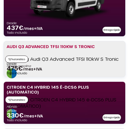
Desde:
437
€
/mes+IVA
Entrega rápida
Todo incluido
AUDI Q3 ADVANCED TFSI 110KW S TRONIC
Automático
Desde:
Híbrido gasolina
475
€
/mes+IVA
Todo incluido
CITROEN C4 HYBRID 145 Ë-DCS6 PLUS
(AUTOMÁTICO)
Automático
Híbrido
Desde:
330
€
/mes+IVA
Entrega rápida
Todo incluido