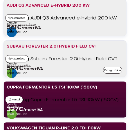
AUDI Q3 ADVANCED E-HYBRID 200 KW
Automático
Desde:
Híbrido enchufable
561
€
/mes+IVA
Todo incluido
SUBARU FORESTER 2.0I HYBRID FIELD CVT
Automático
Desde:
Híbrido gasolina
594
€
/mes+IVA
Entrega rápida
Todo incluido
CUPRA FORMENTOR 1.5 TSI 110KW (150CV)
Manual
Desde:
Gasolina
327
€
/mes+IVA
Todo incluido
VOLKSWAGEN TIGUAN R-LINE 2.0 TDI 110KW