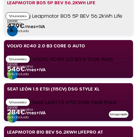
LEAPMOTOR B05 5P BEV 56.2KWH LIFE
Automático
Desde:
Eléctrico
479
€
/mes+IVA
Todo incluido
VOLVO XC40 2.0 B3 CORE G AUTO
Automático
Desde:
Híbrido gasolina
546
€
/mes+IVA
Todo incluido
SEAT LEÓN 1.5 ETSI (115CV) DSG STYLE XL
Automático
Desde:
Híbrido gasolina
284
€
/mes+IVA
Entrega rápida
Todo incluido
LEAPMOTOR B10 BEV 56.2KWH LIFEPRO AT