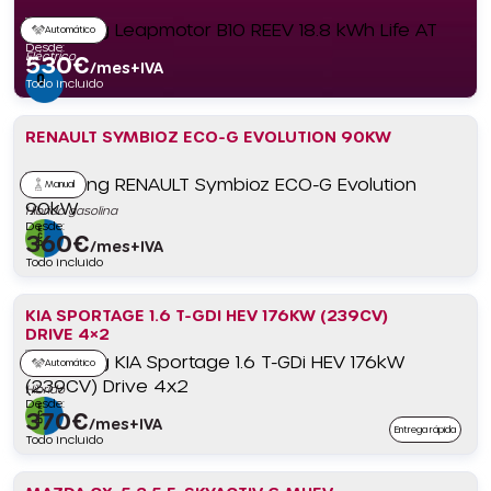
Automático
Desde:
Eléctrico
530
€
/mes+IVA
Todo incluido
RENAULT SYMBIOZ ECO-G EVOLUTION 90KW
Manual
Híbrido gasolina
Desde:
360
€
/mes+IVA
Todo incluido
KIA SPORTAGE 1.6 T-GDI HEV 176KW (239CV)
DRIVE 4×2
Automático
Híbrido
Desde:
370
€
/mes+IVA
Entrega rápida
Todo incluido