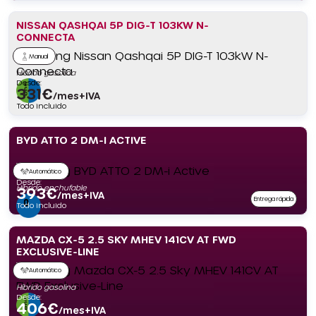
NISSAN QASHQAI 5P DIG-T 103KW N-
CONNECTA
Manual
Híbrido gasolina
Desde:
331
€
/mes+IVA
Todo incluido
BYD ATTO 2 DM-I ACTIVE
Automático
Desde:
Híbrido enchufable
393
€
/mes+IVA
Entrega rápida
Todo incluido
MAZDA CX-5 2.5 SKY MHEV 141CV AT FWD
EXCLUSIVE-LINE
Automático
Híbrido gasolina
Desde:
406
€
/mes+IVA