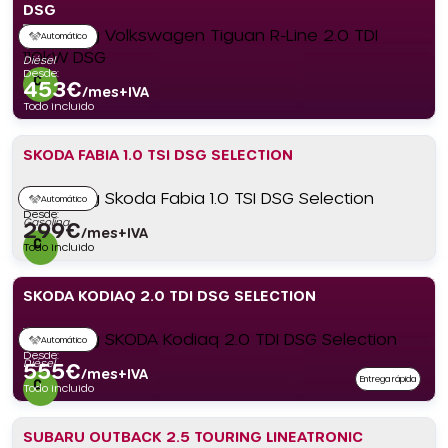
DSG
Automático
Diésel
Desde:
453
€
/mes+IVA
Todo incluido
SKODA FABIA 1.0 TSI DSG SELECTION
Automático
Desde:
Gasolina
299
€
/mes+IVA
Todo incluido
SKODA KODIAQ 2.0 TDI DSG SELECTION
Automático
Desde:
Diésel
555
€
/mes+IVA
Entrega rápida
Todo incluido
SUBARU OUTBACK 2.5 TOURING LINEATRONIC