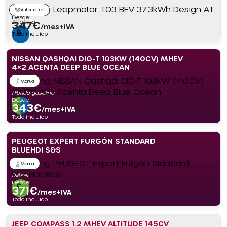
Automático
Desde:
Eléctrico
347
€
/mes+IVA
Todo incluido
NISSAN QASHQAI DIG-T 103KW (140CV) MHEV
4×2 ACENTA DEEP BLUE OCEAN
Manual
Híbrido gasolina
Desde:
343
€
/mes+IVA
Todo incluido
PEUGEOT EXPERT FURGÓN STANDARD
BLUEHDI S&S
Manual
Diésel
Desde:
371
€
/mes+IVA
Todo incluido
JEEP COMPASS 1.2 MHEV ALTITUDE 145CV