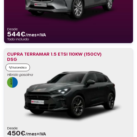
Desde:
544
€
/mes+IVA
Todo incluido
CUPRA TERRAMAR 1.5 ETSI 110KW (150CV)
DSG
Automático
Híbrido gasolina
Desde:
450
€
/mes+IVA