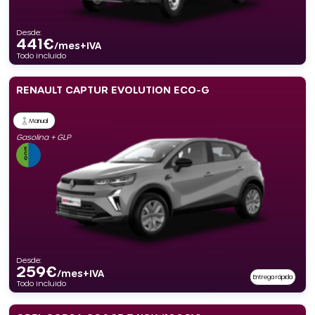
Desde:
441
€
/mes+IVA
Todo incluido
RENAULT CAPTUR EVOLUTION ECO-G
Manual
Gasolina + GLP
Desde:
259
€
/mes+IVA
Entrega rápida
Todo incluido