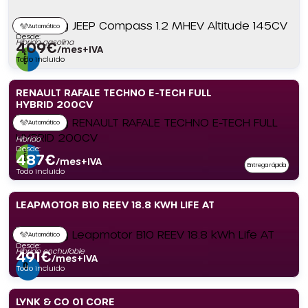
Automático
Desde:
Híbrido gasolina
409
€
/mes+IVA
Todo incluido
RENAULT RAFALE TECHNO E-TECH FULL
HYBRID 200CV
Automático
Híbrido
Desde:
487
€
/mes+IVA
Entrega rápida
Todo incluido
LEAPMOTOR B10 REEV 18.8 KWH LIFE AT
Automático
Desde:
Híbrido enchufable
491
€
/mes+IVA
Todo incluido
LYNK & CO 01 CORE