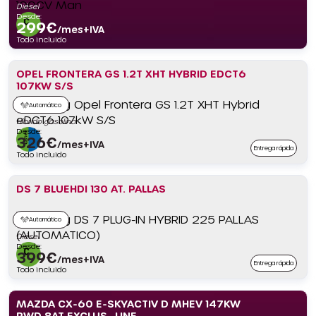
Diésel
Desde:
299
€
/mes+IVA
Todo incluido
OPEL FRONTERA GS 1.2T XHT HYBRID EDCT6
107KW S/S
Automático
Híbrido gasolina
Desde:
326
€
/mes+IVA
Entrega rápida
Todo incluido
DS 7 BLUEHDI 130 AT. PALLAS
Automático
Diésel
Desde:
399
€
/mes+IVA
Entrega rápida
Todo incluido
MAZDA CX-60 E-SKYACTIV D MHEV 147KW
RWD 8AT EXCLUS.-LINE