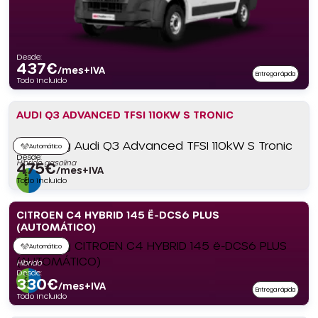
Desde:
437
€
/mes+IVA
Entrega rápida
Todo incluido
AUDI Q3 ADVANCED TFSI 110KW S TRONIC
Automático
Desde:
Híbrido gasolina
475
€
/mes+IVA
Todo incluido
CITROEN C4 HYBRID 145 Ë-DCS6 PLUS
(AUTOMÁTICO)
Automático
Híbrido
Desde:
330
€
/mes+IVA
Entrega rápida
Todo incluido