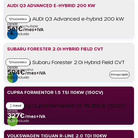
AUDI Q3 ADVANCED E-HYBRID 200 KW
Automático
Desde:
Híbrido enchufable
561
€
/mes+IVA
Todo incluido
SUBARU FORESTER 2.0I HYBRID FIELD CVT
Automático
Desde:
Híbrido gasolina
594
€
/mes+IVA
Entrega rápida
Todo incluido
CUPRA FORMENTOR 1.5 TSI 110KW (150CV)
Manual
Desde:
Gasolina
327
€
/mes+IVA
Todo incluido
VOLKSWAGEN TIGUAN R-LINE 2.0 TDI 110KW