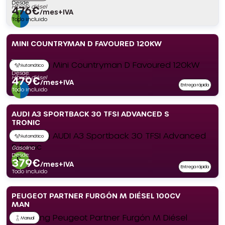
Desde:
Híbrido diésel
476
€
/mes+IVA
Todo incluido
MINI COUNTRYMAN D FAVOURED 120KW
Automático
Desde:
Híbrido diésel
479
€
/mes+IVA
Entrega rápida
Todo incluido
AUDI A3 SPORTBACK 30 TFSI ADVANCED S
TRONIC
Automático
Gasolina
Desde:
379
€
/mes+IVA
Entrega rápida
Todo incluido
PEUGEOT PARTNER FURGÓN M DIÉSEL 100CV
MAN
Manual