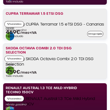
Todo incluido
CUPRA TERRAMAR 1.5 ETSI DSG
Automático
Desde:
Híbrido gasolina
469
€
/mes+IVA
Entrega rápida
Todo incluido
SKODA OCTAVIA COMBI 2.0 TDI DSG
SELECTION
Automático
Diésel
Desde:
459
€
/mes+IVA
Todo incluido
RENAULT AUSTRAL 1.3 TCE MILD HYBRID
TECHNO 150CV
Automático
Híbrido gasolina
Desde: