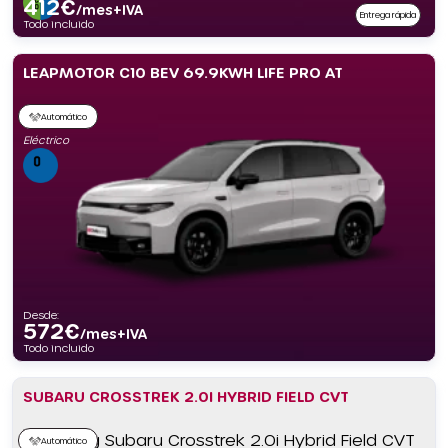
412
€
/mes+IVA
Entrega rápida
Todo incluido
LEAPMOTOR C10 BEV 69.9KWH LIFE PRO AT
Automático
Eléctrico
Desde:
572
€
/mes+IVA
Todo incluido
SUBARU CROSSTREK 2.0I HYBRID FIELD CVT
Automático