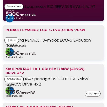
Automático
Desde:
Eléctrico
530
€
/mes+IVA
Todo incluido
RENAULT SYMBIOZ ECO-G EVOLUTION 90KW
Manual
Híbrido gasolina
Desde:
360
€
/mes+IVA
Todo incluido
KIA SPORTAGE 1.6 T-GDI HEV 176KW (239CV)
DRIVE 4×2
Automático
Híbrido
Desde:
370
€
/mes+IVA
Entrega rápida
Todo incluido