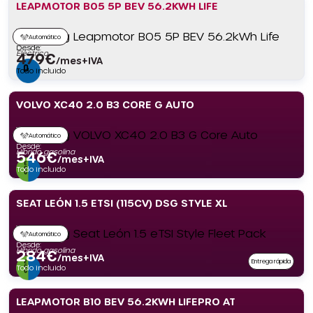
LEAPMOTOR B05 5P BEV 56.2KWH LIFE
Automático
Desde:
Eléctrico
479
€
/mes+IVA
Todo incluido
VOLVO XC40 2.0 B3 CORE G AUTO
Automático
Desde:
Híbrido gasolina
546
€
/mes+IVA
Todo incluido
SEAT LEÓN 1.5 ETSI (115CV) DSG STYLE XL
Automático
Desde:
Híbrido gasolina
284
€
/mes+IVA
Entrega rápida
Todo incluido
LEAPMOTOR B10 BEV 56.2KWH LIFEPRO AT