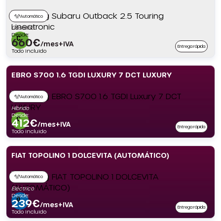
Automático
Gasolina
Desde:
660
€
/mes+IVA
Entrega rápida
Todo incluido
EBRO S700 1.6 TGDI LUXURY 7 DCT LUXURY
Automático
Híbrido
Desde:
412
€
/mes+IVA
Entrega rápida
Todo incluido
FIAT TOPOLINO 1 DOLCEVITA (AUTOMÁTICO)
Automático
Eléctrico
Desde:
239
€
/mes+IVA
Entrega rápida
Todo incluido