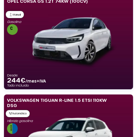
OPEL CORSA GS 1.2T 74KW (100CV)
Manual
Gasolina
Desde:
244
€
/mes+IVA
Todo incluido
VOLKSWAGEN TIGUAN R-LINE 1.5 ETSI 110KW
DSG
Automático
Híbrido gasolina