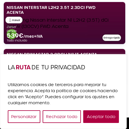
NISSAN INTERSTAR L2H2 3.5T 2.3DCI FWD
ACENTA
Manual
Diésel
Desde:
539
€
/mes+IVA
Entrega rápida
Todo incluido
NISSAN PRIMASTAR 2.0DCI L1H1 1T ACENTA
LA
RUTA
DE TU PRIVACIDAD
Manual
Desde:
Diésel
489
€
/mes+IVA
Entrega rápida
Todo incluido
Utilizamos cookies de terceros para mejorar tu
experiencia. Acepta la política de cookies haciendo
SKODA ELROQ 150KW (204CV) 63KWH
click en “Acepto”. Puedes configurar los ajustes en
cualquier momento.
Automático
Desde:
Eléctrico
505
€
Personalizar
Rechazar todo
Aceptar todo
/mes+IVA
Todo incluido
Pedir Presupuesto