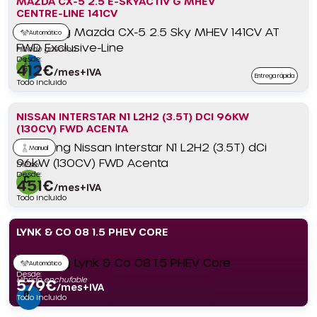
MAZDA CX-5 2.5 E-SKYACTIV G MHEV
CENTRE-LINE 141CV
Automático
Híbrido gasolina
Desde:
412
€
/mes+IVA
Entrega rápida
Todo incluido
NISSAN INTERSTAR N1 L2H2 (3.5T) DCI 96KW
(130CV) FWD ACENTA
Manual
Diésel
Desde:
451
€
/mes+IVA
Todo incluido
LYNK & CO 08 1.5 PHEV CORE
Automático
Desde:
Híbrido enchufable
579
€
/mes+IVA
Todo incluido