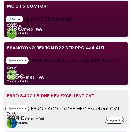
MG 3 1.5 COMFORT
Manual
Desde:
Gasolina
318
€
/mes+IVA
Todo incluido
SSANGYONG REXTON D22 DTR PRO 4×4 AUT.
Automático
Diésel
Desde:
685
€
/mes+IVA
Todo incluido
EBRO S400 1.5 DHE HEV EXCELLENT CVT
Automático
Desde:
Híbrido
404
€
/mes+IVA
Entrega rápida
Todo incluido