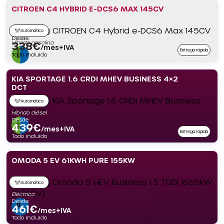
CITROEN C4 HYBRID E-DCS6 MAX 145CV
Automático
Desde:
Híbrido gasolina
338
€
/mes+IVA
Entrega rápida
Todo incluido
KIA SPORTAGE 1.6 CRDI MHEV BUSINESS 4×2
DCT
Automático
Híbrido diésel
Desde:
439
€
/mes+IVA
Entrega rápida
Todo incluido
OMODA 5 EV 61KWH PURE 155KW
Automático
Eléctrico
Desde:
461
€
/mes+IVA
Todo incluido