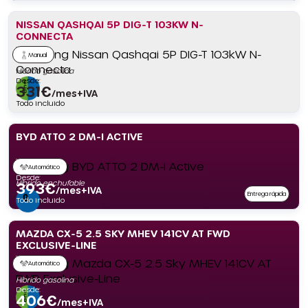
NISSAN QASHQAI 5P DIG-T 103KW N-
CONNECTA
Manual
Híbrido gasolina
Desde:
331
€
/mes+IVA
Todo incluido
BYD ATTO 2 DM-I ACTIVE
Automático
Desde:
Híbrido enchufable
393
€
/mes+IVA
Entrega rápida
Todo incluido
MAZDA CX-5 2.5 SKY MHEV 141CV AT FWD
EXCLUSIVE-LINE
Automático
Híbrido gasolina
Desde:
406
€
/mes+IVA