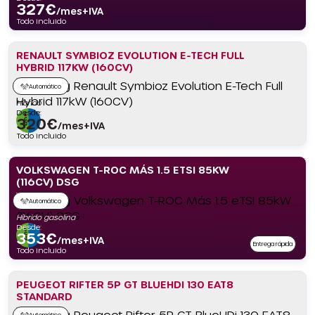
327
€
/mes+IVA
Todo incluido
RENAULT SYMBIOZ EVOLUTION E-TECH FULL
HYBRID 117KW (160CV)
Automático
Híbrido
Desde:
320
€
/mes+IVA
Todo incluido
VOLKSWAGEN T-ROC MÁS 1.5 ETSI 85KW
(116CV) DSG
Automático
Híbrido gasolina
Desde:
353
€
/mes+IVA
Entrega rápida
Todo incluido
PEUGEOT RIFTER 5P GT BLUEHDI 130 EAT8
STANDARD
Automático