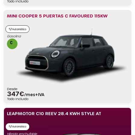
Todo incluido
MINI COOPER 5 PUERTAS C FAVOURED 115KW
Automático
Gasolina
Desde:
347
€
/mes+IVA
Todo incluido
LEAPMOTOR C10 REEV 28.4 KWH STYLE AT
Automático
Híbrido enchufable