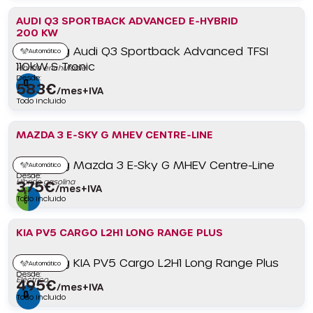
AUDI Q3 SPORTBACK ADVANCED E-HYBRID
200 KW
Automático
Híbrido enchufable
Desde:
583
€
/mes+IVA
Todo incluido
MAZDA 3 E-SKY G MHEV CENTRE-LINE
Automático
Desde:
Híbrido gasolina
375
€
/mes+IVA
Todo incluido
KIA PV5 CARGO L2H1 LONG RANGE PLUS
Automático
Desde:
Eléctrico
495
€
/mes+IVA
Todo incluido