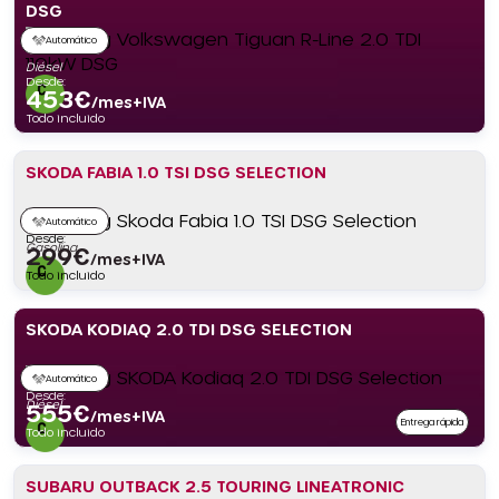
DSG
Automático
Diésel
Desde:
453
€
/mes+IVA
Todo incluido
SKODA FABIA 1.0 TSI DSG SELECTION
Automático
Desde:
Gasolina
299
€
/mes+IVA
Todo incluido
SKODA KODIAQ 2.0 TDI DSG SELECTION
Automático
Desde:
Diésel
555
€
/mes+IVA
Entrega rápida
Todo incluido
SUBARU OUTBACK 2.5 TOURING LINEATRONIC