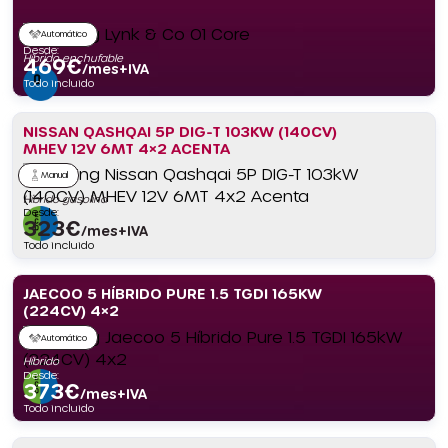
Automático
Desde:
Híbrido enchufable
469
€
/mes+IVA
Todo incluido
NISSAN QASHQAI 5P DIG-T 103KW (140CV)
MHEV 12V 6MT 4×2 ACENTA
Manual
Híbrido gasolina
Desde:
323
€
/mes+IVA
Todo incluido
JAECOO 5 HÍBRIDO PURE 1.5 TGDI 165KW
(224CV) 4×2
Automático
Híbrido
Desde:
373
€
/mes+IVA
Todo incluido