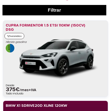
Filtrar
CUPRA FORMENTOR 1.5 ETSI 110KW (150CV)
DSG
Automático
Híbrido gasolina
Desde:
375
€
/mes+IVA
Todo incluido
BMW X1 SDRIVE20D XLINE 120KW