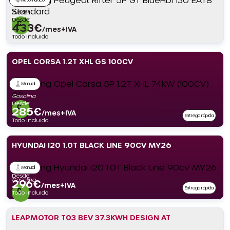
Diésel
Desde:
433
€
/mes+IVA
Todo incluido
OPEL CORSA 1.2T XHL GS 100CV
Manual
Gasolina
Desde:
285
€
/mes+IVA
Entrega rápida
Todo incluido
HYUNDAI I20 1.0T BLACK LINE 90CV MY26
Manual
Desde:
Gasolina
296
€
/mes+IVA
Entrega rápida
Todo incluido
LEAPMOTOR T03 BEV 37.3KWH DESIGN AT