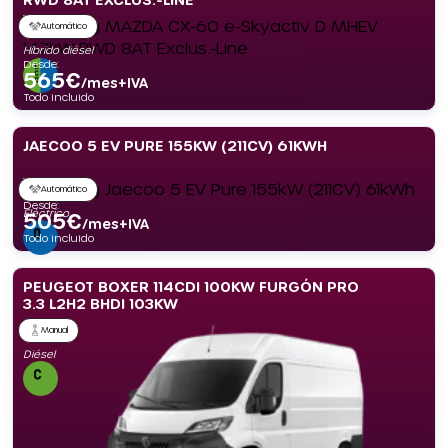
Automático
Híbrido diésel
Desde:
565
€
/mes+IVA
Todo incluido
JAECOO 5 EV PURE 155KW (211CV) 61KWH
Automático
Desde:
Eléctrico
505
€
/mes+IVA
Todo incluido
PEUGEOT BOXER 114CDI 100KW FURGÓN PRO
3.3 L2H2 BHDI 103KW
Manual
Diésel