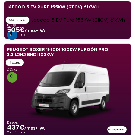
JAECOO 5 EV PURE 155KW (211CV) 61KWH
Automático
Desde:
Eléctrico
505
€
/mes+IVA
Todo incluido
PEUGEOT BOXER 114CDI 100KW FURGÓN PRO
3.3 L2H2 BHDI 103KW
Manual
Diésel
Desde:
437
€
/mes+IVA
Entrega rápida
Todo incluido