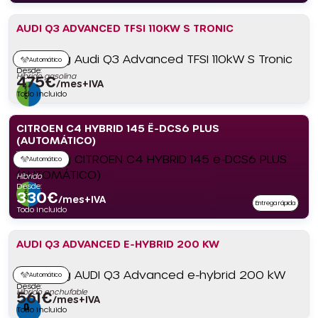
AUDI Q3 ADVANCED TFSI 110KW S TRONIC
Automático
Desde:
Híbrido gasolina
475
€
/mes+IVA
Todo incluido
CITROEN C4 HYBRID 145 Ë-DCS6 PLUS
(AUTOMÁTICO)
Automático
Híbrido
Desde:
330
€
/mes+IVA
Entrega rápida
Todo incluido
AUDI Q3 ADVANCED E-HYBRID 200 KW
Automático
Desde:
Híbrido enchufable
561
€
/mes+IVA
Todo incluido