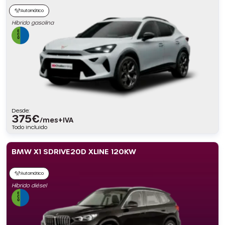
Automático
Híbrido gasolina
Desde:
375
€
/mes+IVA
Todo incluido
BMW X1 SDRIVE20D XLINE 120KW
Automático
Híbrido diésel