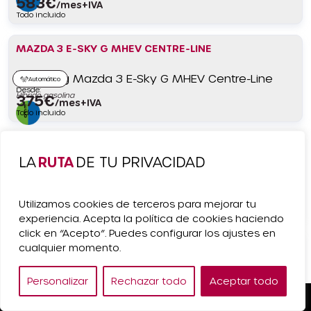
583
€
/mes+IVA
Todo incluido
MAZDA 3 E-SKY G MHEV CENTRE-LINE
Automático
Desde:
Híbrido gasolina
375
€
/mes+IVA
Todo incluido
KIA PV5 CARGO L2H1 LONG RANGE PLUS
LA
RUTA
DE TU PRIVACIDAD
Automático
Desde:
Eléctrico
495
€
/mes+IVA
Utilizamos cookies de terceros para mejorar tu
Todo incluido
experiencia. Acepta la política de cookies haciendo
click en “Acepto”. Puedes configurar los ajustes en
NISSAN INTERSTAR L2H2 3.5T 2.3DCI FWD
cualquier momento.
ACENTA
Manual
Personalizar
Rechazar todo
Aceptar todo
Diésel
Pedir Presupuesto
Desde: