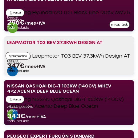
Manual
Desde:
Gasolina
296
€
/mes+IVA
Entrega rápida
Todo incluido
LEAPMOTOR T03 BEV 37.3KWH DESIGN AT
Automático
Desde:
Eléctrico
347
€
/mes+IVA
Todo incluido
NISSAN QASHQAI DIG-T 103KW (140CV) MHEV
4×2 ACENTA DEEP BLUE OCEAN
Manual
Híbrido gasolina
Desde:
343
€
/mes+IVA
Todo incluido
PEUGEOT EXPERT FURGÓN STANDARD