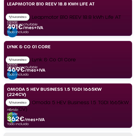
LEAPMOTOR B10 REEV 18.8 KWH LIFE AT
Automático
Desde:
Híbrido enchufable
491
€
/mes+IVA
Todo incluido
LYNK & CO 01 CORE
Automático
Desde:
Híbrido enchufable
469
€
/mes+IVA
Todo incluido
OMODA 5 HEV BUSINESS 1.5 TGDI 1665KW
(224CV)
Automático
Híbrido
Desde:
362
€
/mes+IVA
Todo incluido