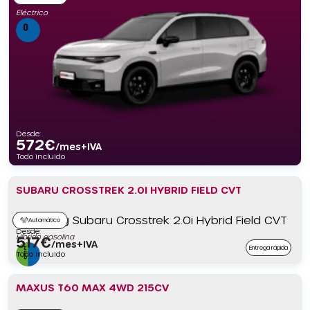
Eléctrico
Desde:
572
€
/mes+IVA
Todo incluido
SUBARU CROSSTREK 2.0I HYBRID FIELD CVT
Automático
Desde:
Híbrido gasolina
517
€
/mes+IVA
Entrega rápida
Todo incluido
MAXUS T60 MAX 4WD 215CV