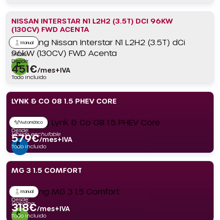
NISSAN INTERSTAR N1 L2H2 (3.5T) DCI 96KW
(130CV) FWD ACENTA
Manual
Diésel
Desde:
451
€
/mes+IVA
Todo incluido
LYNK & CO 08 1.5 PHEV CORE
Automático
Desde:
Híbrido enchufable
579
€
/mes+IVA
Todo incluido
MG 3 1.5 COMFORT
Manual
Desde:
Gasolina
318
€
/mes+IVA
Todo incluido