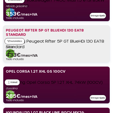
Híbrido gasolina
Desde:
353
€
/mes+IVA
Entrega rápida
Todo incluido
PEUGEOT RIFTER 5P GT BLUEHDI 130 EAT8
STANDARD
Automático
Diésel
Desde:
433
€
/mes+IVA
Todo incluido
OPEL CORSA 1.2T XHL GS 100CV
Manual
Gasolina
Desde:
285
€
/mes+IVA
Entrega rápida
Todo incluido
HYUNDAI I20 1.0T BLACK LINE 90CV MY26