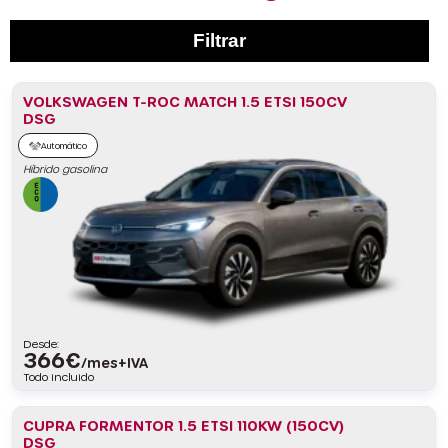
Filtrar
VOLKSWAGEN T-ROC MATCH 1.5 ETSI 150CV
DSG
Automático
Híbrido gasolina
Desde:
366
€
/mes+IVA
Todo incluido
CUPRA FORMENTOR 1.5 ETSI 110KW (150CV)
DSG