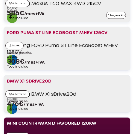
Automático
Desde:
Diésel
586
€
/mes+IVA
Entrega rápida
Todo incluido
FORD PUMA ST LINE ECOBOOST MHEV 125CV
Manual
Híbrido gasolina
Desde:
308
€
/mes+IVA
Todo incluido
BMW X1 SDRIVE20D
Automático
Desde:
Híbrido diésel
476
€
/mes+IVA
Todo incluido
MINI COUNTRYMAN D FAVOURED 120KW