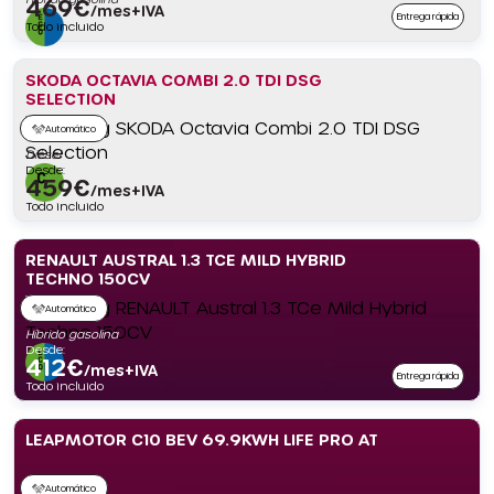
469
€
/mes+IVA
Entrega rápida
Todo incluido
SKODA OCTAVIA COMBI 2.0 TDI DSG
SELECTION
Automático
Diésel
Desde:
459
€
/mes+IVA
Todo incluido
RENAULT AUSTRAL 1.3 TCE MILD HYBRID
TECHNO 150CV
Automático
Híbrido gasolina
Desde:
412
€
/mes+IVA
Entrega rápida
Todo incluido
LEAPMOTOR C10 BEV 69.9KWH LIFE PRO AT
Automático