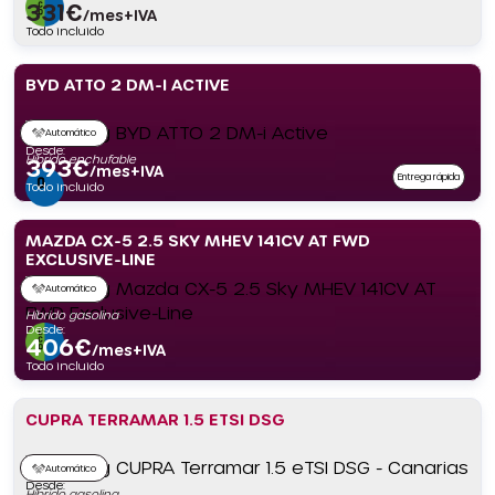
331
€
/mes+IVA
Todo incluido
BYD ATTO 2 DM-I ACTIVE
Automático
Desde:
Híbrido enchufable
393
€
/mes+IVA
Entrega rápida
Todo incluido
MAZDA CX-5 2.5 SKY MHEV 141CV AT FWD
EXCLUSIVE-LINE
Automático
Híbrido gasolina
Desde:
406
€
/mes+IVA
Todo incluido
CUPRA TERRAMAR 1.5 ETSI DSG
Automático
Desde:
Híbrido gasolina