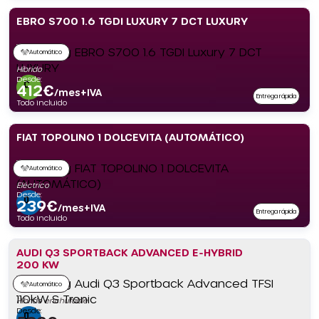
EBRO S700 1.6 TGDI LUXURY 7 DCT LUXURY
Automático
Híbrido
Desde:
412
€
/mes+IVA
Entrega rápida
Todo incluido
FIAT TOPOLINO 1 DOLCEVITA (AUTOMÁTICO)
Automático
Eléctrico
Desde:
239
€
/mes+IVA
Entrega rápida
Todo incluido
AUDI Q3 SPORTBACK ADVANCED E-HYBRID
200 KW
Automático
Híbrido enchufable
Desde: