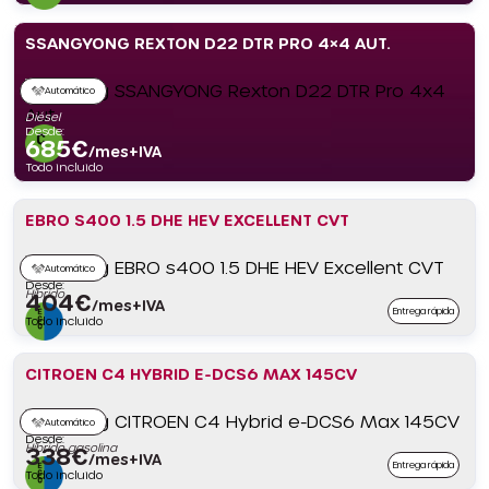
SSANGYONG REXTON D22 DTR PRO 4×4 AUT.
Automático
Diésel
Desde:
685
€
/mes+IVA
Todo incluido
EBRO S400 1.5 DHE HEV EXCELLENT CVT
Automático
Desde:
Híbrido
404
€
/mes+IVA
Entrega rápida
Todo incluido
CITROEN C4 HYBRID E-DCS6 MAX 145CV
Automático
Desde:
Híbrido gasolina
338
€
/mes+IVA
Entrega rápida
Todo incluido