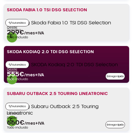
SKODA FABIA 1.0 TSI DSG SELECTION
Automático
Desde:
Gasolina
299
€
/mes+IVA
Todo incluido
SKODA KODIAQ 2.0 TDI DSG SELECTION
Automático
Desde:
Diésel
555
€
/mes+IVA
Entrega rápida
Todo incluido
SUBARU OUTBACK 2.5 TOURING LINEATRONIC
Automático
Gasolina
Desde:
660
€
/mes+IVA
Entrega rápida
Todo incluido