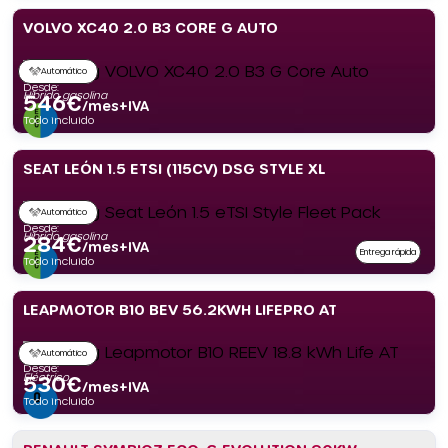
VOLVO XC40 2.0 B3 CORE G AUTO
Automático
Desde:
Híbrido gasolina
546
€
/mes+IVA
Todo incluido
SEAT LEÓN 1.5 ETSI (115CV) DSG STYLE XL
Automático
Desde:
Híbrido gasolina
284
€
/mes+IVA
Entrega rápida
Todo incluido
LEAPMOTOR B10 BEV 56.2KWH LIFEPRO AT
Automático
Desde:
Eléctrico
530
€
/mes+IVA
Todo incluido