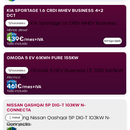
KIA SPORTAGE 1.6 CRDI MHEV BUSINESS 4×2
DCT
Automático
Híbrido diésel
Desde:
439
€
/mes+IVA
Entrega rápida
Todo incluido
OMODA 5 EV 61KWH PURE 155KW
Automático
Eléctrico
Desde:
461
€
/mes+IVA
Todo incluido
NISSAN QASHQAI 5P DIG-T 103KW N-
CONNECTA
Manual
Híbrido gasolina
Desde: