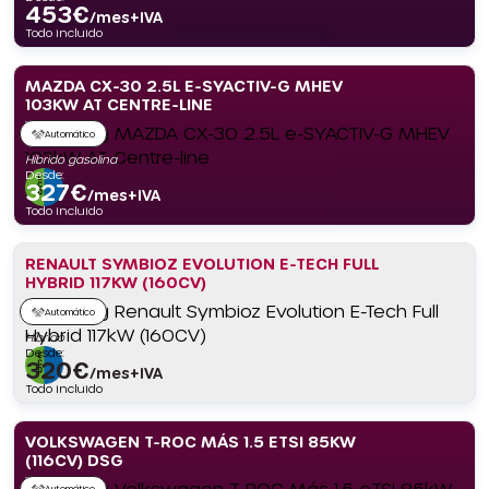
453
€
/mes+IVA
Todo incluido
MAZDA CX-30 2.5L E-SYACTIV-G MHEV
103KW AT CENTRE-LINE
Automático
Híbrido gasolina
Desde:
327
€
/mes+IVA
Todo incluido
RENAULT SYMBIOZ EVOLUTION E-TECH FULL
HYBRID 117KW (160CV)
Automático
Híbrido
Desde:
320
€
/mes+IVA
Todo incluido
VOLKSWAGEN T-ROC MÁS 1.5 ETSI 85KW
(116CV) DSG
Automático