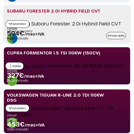
SUBARU FORESTER 2.0I HYBRID FIELD CVT
Automático
Desde:
Híbrido gasolina
594
€
/mes+IVA
Entrega rápida
Todo incluido
CUPRA FORMENTOR 1.5 TSI 110KW (150CV)
Manual
Desde:
Gasolina
327
€
/mes+IVA
Todo incluido
VOLKSWAGEN TIGUAN R-LINE 2.0 TDI 110KW
DSG
Automático
Diésel
Desde:
453
€
/mes+IVA
Todo incluido