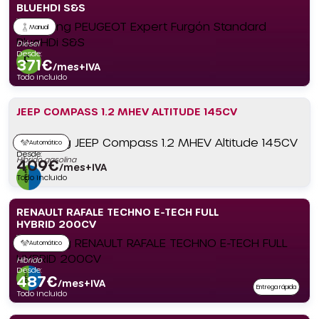
BLUEHDI S&S
Manual
Diésel
Desde:
371
€
/mes+IVA
Todo incluido
JEEP COMPASS 1.2 MHEV ALTITUDE 145CV
Automático
Desde:
Híbrido gasolina
409
€
/mes+IVA
Todo incluido
RENAULT RAFALE TECHNO E-TECH FULL
HYBRID 200CV
Automático
Híbrido
Desde:
487
€
/mes+IVA
Entrega rápida
Todo incluido