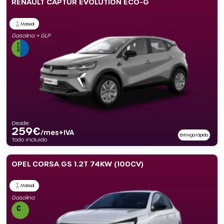
RENAULT CAPTUR EVOLUTION ECO-G
Manual
Gasolina + GLP
Desde:
259
€
/mes+IVA
Entrega rápida
Todo incluido
OPEL CORSA GS 1.2T 74KW (100CV)
Manual
Gasolina