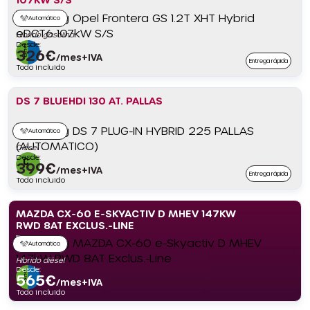
Automático
Híbrido gasolina
Desde:
326
€
/mes+IVA
Entrega rápida
Todo incluido
DS 7 BLUEHDI 130 AT. PALLAS
Automático
Diésel
Desde:
399
€
/mes+IVA
Entrega rápida
Todo incluido
MAZDA CX-60 E-SKYACTIV D MHEV 147KW
RWD 8AT EXCLUS.-LINE
Automático
Híbrido diésel
Desde:
565
€
/mes+IVA
Todo incluido