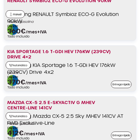
RENAULT SYMBIOZ ECO-G EVOLUTION 90KW
Manual
Híbrido gasolina
Desde:
360
€
/mes+IVA
Todo incluido
KIA SPORTAGE 1.6 T-GDI HEV 176KW (239CV)
DRIVE 4×2
Automático
Híbrido
Desde:
370
€
/mes+IVA
Entrega rápida
Todo incluido
MAZDA CX-5 2.5 E-SKYACTIV G MHEV
CENTRE-LINE 141CV
Automático
Híbrido gasolina
Desde:
412
€
/mes+IVA
Entrega rápida
Todo incluido