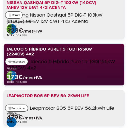
NISSAN QASHQAI 5P DIG-T 103KW (140CV)
MHEV 12V 6MT 4×2 ACENTA
Manual
Híbrido gasolina
Desde:
323
€
/mes+IVA
Todo incluido
JAECOO 5 HÍBRIDO PURE 1.5 TGDI 165KW
(224CV) 4×2
Automático
Híbrido
Desde:
373
€
/mes+IVA
Todo incluido
LEAPMOTOR B05 5P BEV 56.2KWH LIFE
Automático
Desde:
Eléctrico
479
€
/mes+IVA
Todo incluido