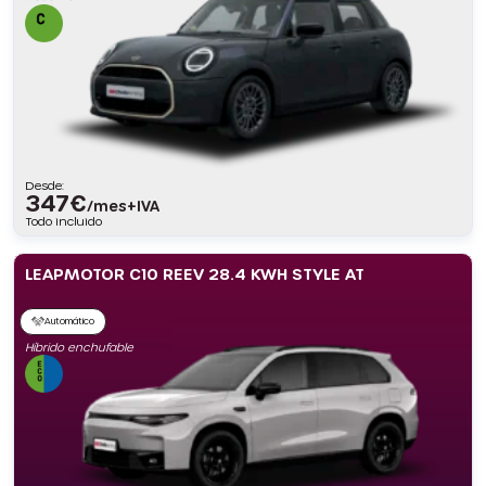
Desde:
347
€
/mes+IVA
Todo incluido
LEAPMOTOR C10 REEV 28.4 KWH STYLE AT
Automático
Híbrido enchufable