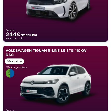
Desde:
244
€
/mes+IVA
Todo incluido
VOLKSWAGEN TIGUAN R-LINE 1.5 ETSI 110KW
DSG
Automático
Híbrido gasolina
Desde: