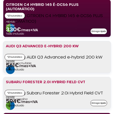
CITROEN C4 HYBRID 145 Ë-DCS6 PLUS
(AUTOMÁTICO)
Automático
Híbrido
Desde:
330
€
/mes+IVA
Entrega rápida
Todo incluido
AUDI Q3 ADVANCED E-HYBRID 200 KW
Automático
Desde:
Híbrido enchufable
561
€
/mes+IVA
Todo incluido
SUBARU FORESTER 2.0I HYBRID FIELD CVT
Automático
Desde:
Híbrido gasolina
594
€
/mes+IVA
Entrega rápida
Todo incluido