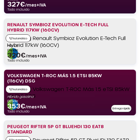
327
€
/mes+IVA
Todo incluido
RENAULT SYMBIOZ EVOLUTION E-TECH FULL
HYBRID 117KW (160CV)
Automático
Híbrido
Desde:
320
€
/mes+IVA
Todo incluido
VOLKSWAGEN T-ROC MÁS 1.5 ETSI 85KW
(116CV) DSG
Automático
Híbrido gasolina
Desde:
353
€
/mes+IVA
Entrega rápida
Todo incluido
PEUGEOT RIFTER 5P GT BLUEHDI 130 EAT8
STANDARD
Automático