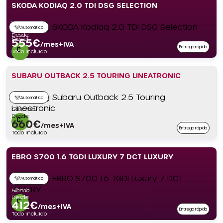
SKODA KODIAQ 2.0 TDI DSG SELECTION
Automático
Desde:
Diésel
555
€
/mes+IVA
Entrega rápida
Todo incluido
SUBARU OUTBACK 2.5 TOURING LINEATRONIC
Automático
Gasolina
Desde:
660
€
/mes+IVA
Entrega rápida
Todo incluido
EBRO S700 1.6 TGDI LUXURY 7 DCT LUXURY
Automático
Híbrido
Desde:
412
€
/mes+IVA
Entrega rápida
Todo incluido