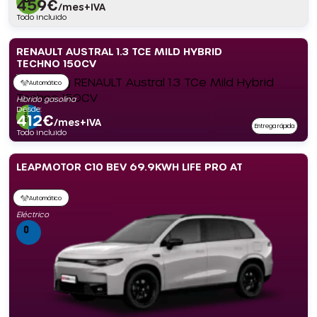
459
€
/mes+IVA
Todo incluido
RENAULT AUSTRAL 1.3 TCE MILD HYBRID
TECHNO 150CV
Automático
Híbrido gasolina
Desde:
412
€
/mes+IVA
Entrega rápida
Todo incluido
LEAPMOTOR C10 BEV 69.9KWH LIFE PRO AT
Automático
Eléctrico