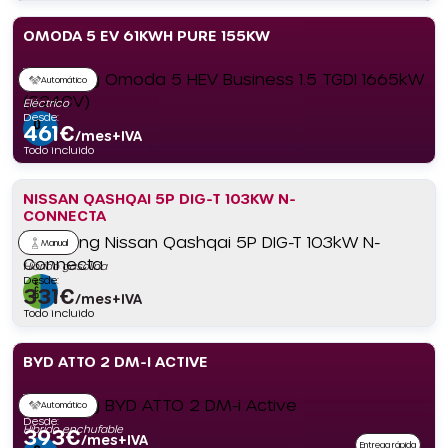
OMODA 5 EV 61KWH PURE 155KW
Automático
Eléctrico
Desde:
461
€
/mes+IVA
Todo incluido
NISSAN QASHQAI 5P DIG-T 103KW N-
CONNECTA
Manual
Híbrido gasolina
Desde:
331
€
/mes+IVA
Todo incluido
BYD ATTO 2 DM-I ACTIVE
Automático
Desde:
Híbrido enchufable
393
€
/mes+IVA
Entrega rápida