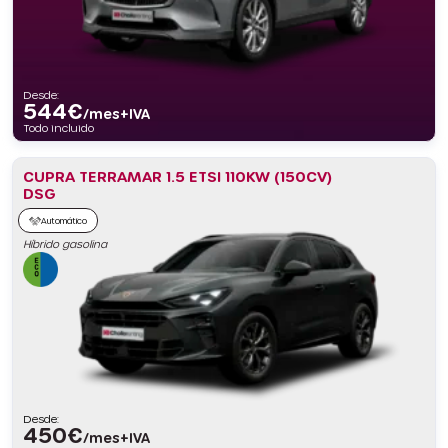
Desde:
544
€
/mes+IVA
Todo incluido
CUPRA TERRAMAR 1.5 ETSI 110KW (150CV)
DSG
Automático
Híbrido gasolina
Desde:
450
€
/mes+IVA