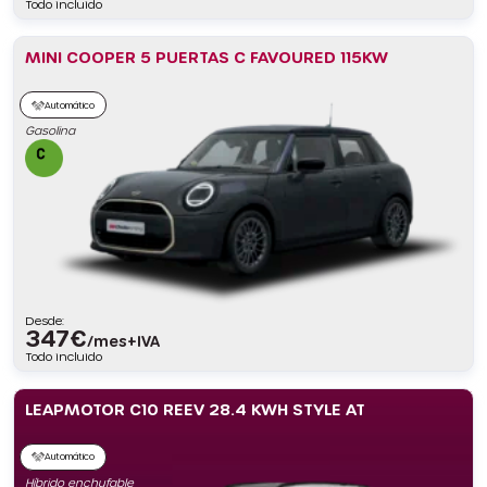
Todo incluido
MINI COOPER 5 PUERTAS C FAVOURED 115KW
Automático
Gasolina
Desde:
347
€
/mes+IVA
Todo incluido
LEAPMOTOR C10 REEV 28.4 KWH STYLE AT
Automático
Híbrido enchufable