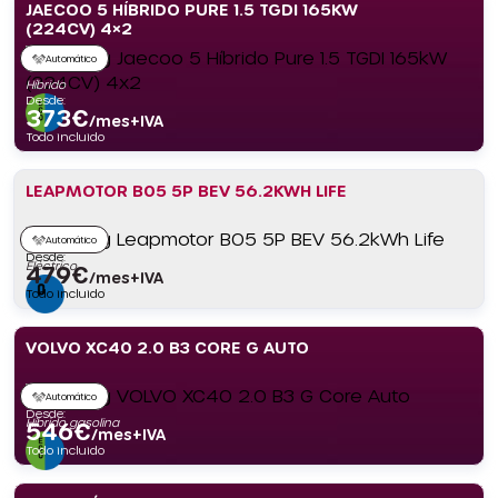
JAECOO 5 HÍBRIDO PURE 1.5 TGDI 165KW
(224CV) 4×2
Automático
Híbrido
Desde:
373
€
/mes+IVA
Todo incluido
LEAPMOTOR B05 5P BEV 56.2KWH LIFE
Automático
Desde:
Eléctrico
479
€
/mes+IVA
Todo incluido
VOLVO XC40 2.0 B3 CORE G AUTO
Automático
Desde:
Híbrido gasolina
546
€
/mes+IVA
Todo incluido