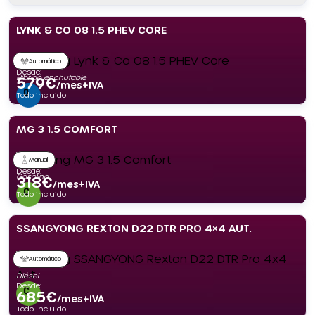
LYNK & CO 08 1.5 PHEV CORE
Automático
Desde:
Híbrido enchufable
579
€
/mes+IVA
Todo incluido
MG 3 1.5 COMFORT
Manual
Desde:
Gasolina
318
€
/mes+IVA
Todo incluido
SSANGYONG REXTON D22 DTR PRO 4×4 AUT.
Automático
Diésel
Desde:
685
€
/mes+IVA
Todo incluido