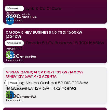
Automático
Desde:
Híbrido enchufable
469
€
/mes+IVA
Todo incluido
OMODA 5 HEV BUSINESS 1.5 TGDI 1665KW
(224CV)
Automático
Híbrido
Desde:
362
€
/mes+IVA
Todo incluido
NISSAN QASHQAI 5P DIG-T 103KW (140CV)
MHEV 12V 6MT 4×2 ACENTA
Manual
Híbrido gasolina
Desde:
323
€
/mes+IVA
Todo incluido