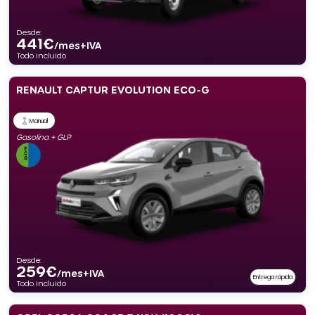
Desde:
441
€
/mes+IVA
Todo incluido
RENAULT CAPTUR EVOLUTION ECO-G
Manual
Gasolina + GLP
Desde:
259
€
/mes+IVA
Entrega rápida
Todo incluido