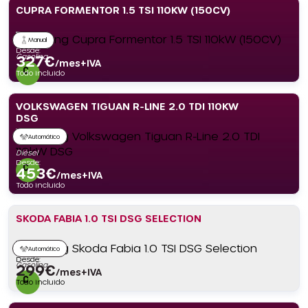
CUPRA FORMENTOR 1.5 TSI 110KW (150CV)
Manual
Desde:
Gasolina
327
€
/mes+IVA
Todo incluido
VOLKSWAGEN TIGUAN R-LINE 2.0 TDI 110KW
DSG
Automático
Diésel
Desde:
453
€
/mes+IVA
Todo incluido
SKODA FABIA 1.0 TSI DSG SELECTION
Automático
Desde:
Gasolina
299
€
/mes+IVA
Todo incluido