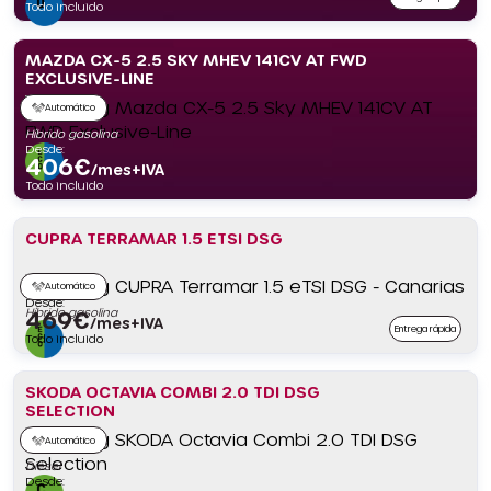
Todo incluido
MAZDA CX-5 2.5 SKY MHEV 141CV AT FWD
EXCLUSIVE-LINE
Automático
Híbrido gasolina
Desde:
406
€
/mes+IVA
Todo incluido
CUPRA TERRAMAR 1.5 ETSI DSG
Automático
Desde:
Híbrido gasolina
469
€
/mes+IVA
Entrega rápida
Todo incluido
SKODA OCTAVIA COMBI 2.0 TDI DSG
SELECTION
Automático
Diésel
Desde: