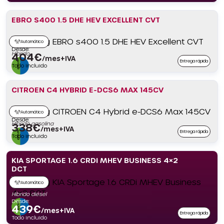
EBRO S400 1.5 DHE HEV EXCELLENT CVT
Automático
Desde:
Híbrido
404
€
/mes+IVA
Entrega rápida
Todo incluido
CITROEN C4 HYBRID E-DCS6 MAX 145CV
Automático
Desde:
Híbrido gasolina
338
€
/mes+IVA
Entrega rápida
Todo incluido
KIA SPORTAGE 1.6 CRDI MHEV BUSINESS 4×2
DCT
Automático
Híbrido diésel
Desde:
439
€
/mes+IVA
Entrega rápida
Todo incluido