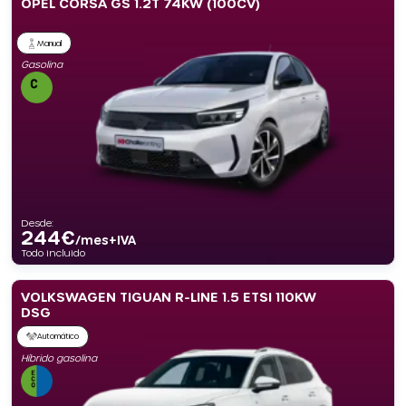
OPEL CORSA GS 1.2T 74KW (100CV)
Manual
Gasolina
Desde:
244
€
/mes+IVA
Todo incluido
VOLKSWAGEN TIGUAN R-LINE 1.5 ETSI 110KW
DSG
Automático
Híbrido gasolina