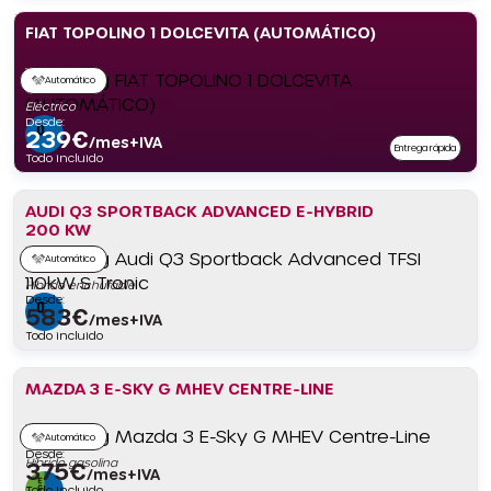
FIAT TOPOLINO 1 DOLCEVITA (AUTOMÁTICO)
Automático
Eléctrico
Desde:
239
€
/mes+IVA
Entrega rápida
Todo incluido
AUDI Q3 SPORTBACK ADVANCED E-HYBRID
200 KW
Automático
Híbrido enchufable
Desde:
583
€
/mes+IVA
Todo incluido
MAZDA 3 E-SKY G MHEV CENTRE-LINE
Automático
Desde:
Híbrido gasolina
375
€
/mes+IVA
Todo incluido