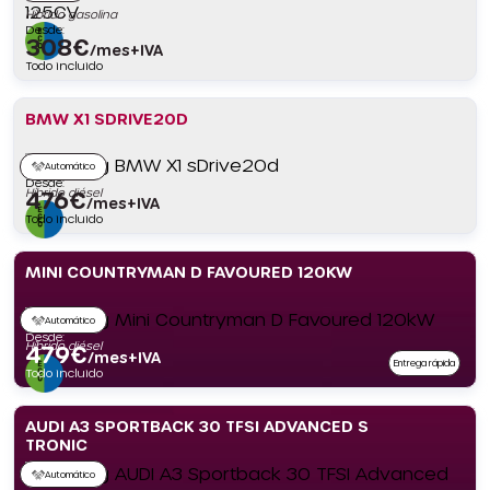
Híbrido gasolina
Desde:
308
€
/mes+IVA
Todo incluido
BMW X1 SDRIVE20D
Automático
Desde:
Híbrido diésel
476
€
/mes+IVA
Todo incluido
MINI COUNTRYMAN D FAVOURED 120KW
Automático
Desde:
Híbrido diésel
479
€
/mes+IVA
Entrega rápida
Todo incluido
AUDI A3 SPORTBACK 30 TFSI ADVANCED S
TRONIC
Automático