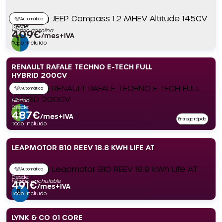
Automático
Desde:
Híbrido gasolina
409
€
/mes+IVA
Todo incluido
RENAULT RAFALE TECHNO E-TECH FULL
HYBRID 200CV
Automático
Híbrido
Desde:
487
€
/mes+IVA
Entrega rápida
Todo incluido
LEAPMOTOR B10 REEV 18.8 KWH LIFE AT
Automático
Desde:
Híbrido enchufable
491
€
/mes+IVA
Todo incluido
LYNK & CO 01 CORE