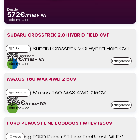
Desde:
572
€
/mes+IVA
Todo incluido
SUBARU CROSSTREK 2.0I HYBRID FIELD CVT
Automático
Desde:
Híbrido gasolina
517
€
/mes+IVA
Entrega rápida
Todo incluido
MAXUS T60 MAX 4WD 215CV
Automático
Desde:
Diésel
586
€
/mes+IVA
Entrega rápida
Todo incluido
FORD PUMA ST LINE ECOBOOST MHEV 125CV
Manual