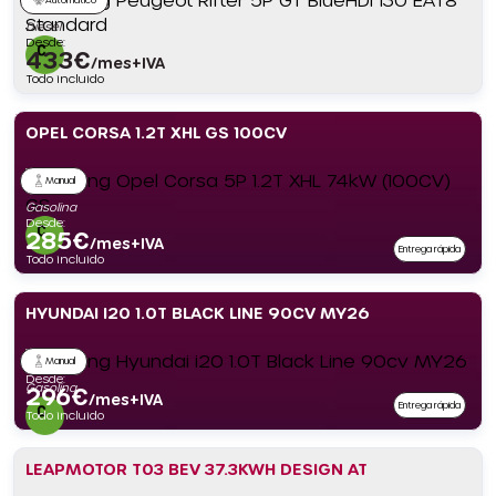
Diésel
Desde:
433
€
/mes+IVA
Todo incluido
OPEL CORSA 1.2T XHL GS 100CV
Manual
Gasolina
Desde:
285
€
/mes+IVA
Entrega rápida
Todo incluido
HYUNDAI I20 1.0T BLACK LINE 90CV MY26
Manual
Desde:
Gasolina
296
€
/mes+IVA
Entrega rápida
Todo incluido
LEAPMOTOR T03 BEV 37.3KWH DESIGN AT