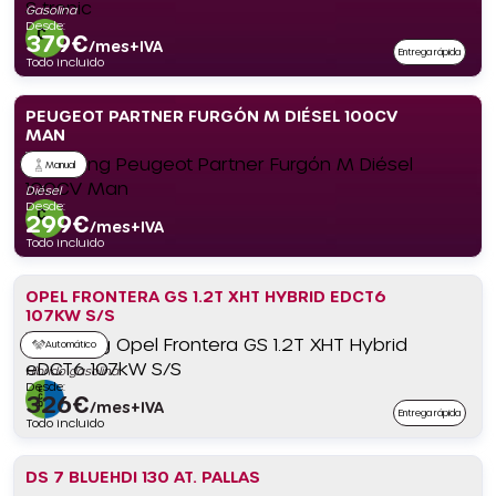
Gasolina
Desde:
379
€
/mes+IVA
Entrega rápida
Todo incluido
PEUGEOT PARTNER FURGÓN M DIÉSEL 100CV
MAN
Manual
Diésel
Desde:
299
€
/mes+IVA
Todo incluido
OPEL FRONTERA GS 1.2T XHT HYBRID EDCT6
107KW S/S
Automático
Híbrido gasolina
Desde:
326
€
/mes+IVA
Entrega rápida
Todo incluido
DS 7 BLUEHDI 130 AT. PALLAS