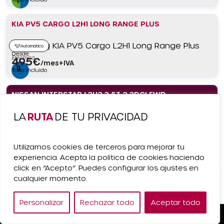
KIA PV5 CARGO L2H1 LONG RANGE PLUS
Automático
Desde:
Eléctrico
495
€
/mes+IVA
Todo incluido
NISSAN INTERSTAR L2H2 3.5T 2.3DCI FWD
ACENTA
LA
RUTA
DE TU PRIVACIDAD
Manual
Diésel
Desde:
539
€
/mes+IVA
Utilizamos cookies de terceros para mejorar tu
Entrega rápida
Todo incluido
experiencia. Acepta la política de cookies haciendo
click en “Acepto”. Puedes configurar los ajustes en
NISSAN PRIMASTAR 2.0DCI L1H1 1T ACENTA
cualquier momento.
Manual
Personalizar
Rechazar todo
Aceptar todo
Desde:
Diésel
489
€
Pedir Presupuesto
/mes+IVA
Entrega rápida
Todo incluido