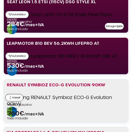
SEAT LEÓN 1.5 ETSI (115CV) DSG STYLE XL
Automático
Desde:
Híbrido gasolina
284
€
/mes+IVA
Entrega rápida
Todo incluido
LEAPMOTOR B10 BEV 56.2KWH LIFEPRO AT
Automático
Desde:
Eléctrico
530
€
/mes+IVA
Todo incluido
RENAULT SYMBIOZ ECO-G EVOLUTION 90KW
Manual
Híbrido gasolina
Desde:
360
€
/mes+IVA
Todo incluido