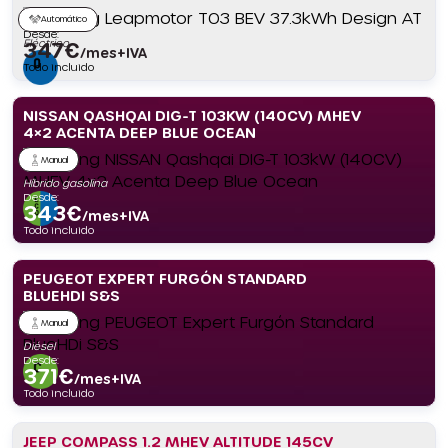
Automático
Desde:
Eléctrico
347
€
/mes+IVA
Todo incluido
NISSAN QASHQAI DIG-T 103KW (140CV) MHEV
4×2 ACENTA DEEP BLUE OCEAN
Manual
Híbrido gasolina
Desde:
343
€
/mes+IVA
Todo incluido
PEUGEOT EXPERT FURGÓN STANDARD
BLUEHDI S&S
Manual
Diésel
Desde:
371
€
/mes+IVA
Todo incluido
JEEP COMPASS 1.2 MHEV ALTITUDE 145CV