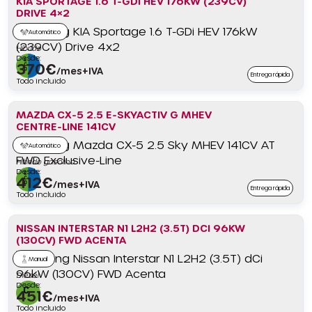
KIA SPORTAGE 1.6 T-GDI HEV 176KW (239CV)
DRIVE 4×2
Automático
Híbrido
Desde:
370
€
/mes+IVA
Entrega rápida
Todo incluido
MAZDA CX-5 2.5 E-SKYACTIV G MHEV
CENTRE-LINE 141CV
Automático
Híbrido gasolina
Desde:
412
€
/mes+IVA
Entrega rápida
Todo incluido
NISSAN INTERSTAR N1 L2H2 (3.5T) DCI 96KW
(130CV) FWD ACENTA
Manual
Diésel
Desde:
451
€
/mes+IVA
Todo incluido