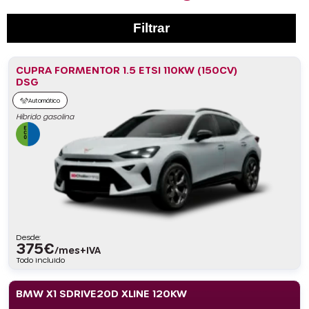
Filtrar
CUPRA FORMENTOR 1.5 ETSI 110KW (150CV)
DSG
Automático
Híbrido gasolina
Desde:
375
€
/mes+IVA
Todo incluido
BMW X1 SDRIVE20D XLINE 120KW