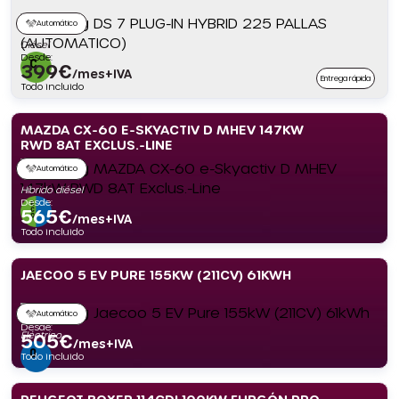
Automático
Diésel
Desde:
399
€
/mes+IVA
Entrega rápida
Todo incluido
MAZDA CX-60 E-SKYACTIV D MHEV 147KW
RWD 8AT EXCLUS.-LINE
Automático
Híbrido diésel
Desde:
565
€
/mes+IVA
Todo incluido
JAECOO 5 EV PURE 155KW (211CV) 61KWH
Automático
Desde:
Eléctrico
505
€
/mes+IVA
Todo incluido