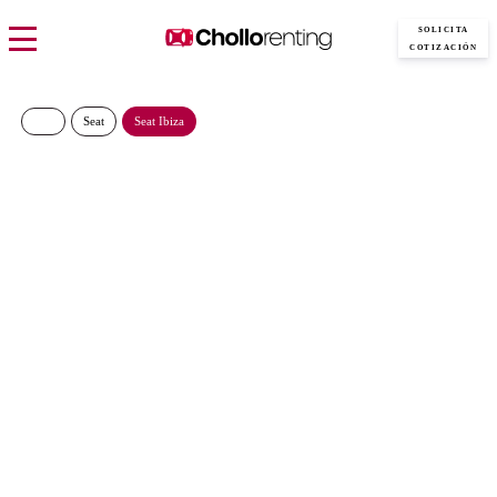
SOLICITA
COTIZACIÓN
Seat
Seat Ibiza
Seat Ibiza 1.0 TSI 95cv Style
XL
€/Mes
Desde:
más IVA